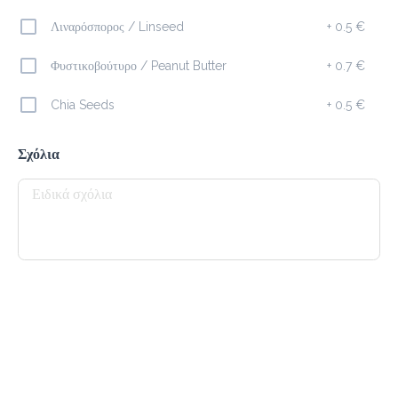
Λιναρόσπορος / Linseed
+
0.5 €
Freddo Cappuccino
2.3 €
Φυστικοβούτυρο / Peanut Butter
+
0.7 €
Chia Seeds
+
0.5 €
Προσθήκη
Σχόλια
Americano
2.0 €
megisto espresso
Προσθήκη
Freddo Espresso
2.0 €
megisto espresso