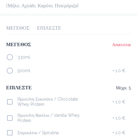
προ-παραγγελία
Κριτικές
(Μήλο, Αχλάδι, Καρότο, Πιπερόριζα)
•
Ταξινόμηση κατά
ΜΕΓΕΘΟΣ
ΕΠΙΛΕΞΤΕ
Σαντουϊτς
Γλυκά Snacks
Juice Spot
Cookies & Bites
ΜΕΓΕΘΟΣ
Απαιτείται
330ml
500ml
+
1.0 €
Καφέδες
ΕΠΙΛΕΞΤΕ
Μέχρι. 5
Espresso
1.5 €
Πρωτεΐνη Σοκολάτα / Chocolate
+
1.0 €
Whey Protein
megisto espresso
Πρωτεΐνη Βανίλια / Vanilla Whey
+
1.0 €
Protein
Προσθήκη
Σπιρουλίνα / Spirulina
+
1.0 €