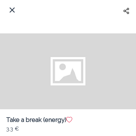
EL
Αρχική
Πού παραδίδουμε;
Συνδεθείτε
Άμεσα
Delivery
Εγγραφή
Take a break (energy)
Coffeebrands Ευβοίας 55
3.3 €
Κόστος παράδοσης
0.0 €
12Λεπτό
0.0 km
4.81
•
•
•