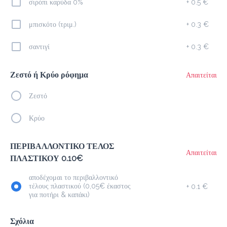
σιρόπι καρύδα 0%
+
0.5 €
μπισκότο (τριμ.)
+
0.3 €
Προσθήκη
σαντιγί
+
0.3 €
Ice Latte
Ζεστό ή Κρύο ρόφημα
Απαιτείται
2.3 €
megisto espresso
Ζεστό
Κρύο
Προσθήκη
ΠΕΡΙΒΑΛΛΟΝΤΙΚΟ ΤΕΛΟΣ
Απαιτείται
ΠΛΑΣΤΙΚΟΥ 0.10€
Cappuccino
1.9 €
αποδέχομαι το περιβαλλοντικό
megisto espresso
τέλους πλαστικού (0,05€ έκαστος
+
0.1 €
για ποτήρι & καπάκι)
Προσθήκη
Σχόλια