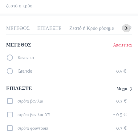
προ-παραγγελία
Κριτικές
ζεστό ή κρύο
•
Ταξινόμηση κατά
ΜΕΓΕΘΟΣ
ΕΠΙΛΕΞΤΕ
Ζεστό ή Κρύο ρόφημα
Σαντουϊτς
Γλυκά Snacks
Juice Spot
Cookies & Bites
ΜΕΓΕΘΟΣ
Απαιτείται
Κανονικό
Grande
+
0.5 €
Καφέδες
ΕΠΙΛΕΞΤΕ
Μέχρι. 3
Espresso
1.5 €
σιρόπι βανίλια
+
0.3 €
megisto espresso
σιρόπι βανίλια 0%
+
0.5 €
Προσθήκη
σιρόπι φουντούκι
+
0.3 €