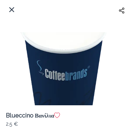
EL
Αρχική
Πού παραδίδουμε;
Συνδεθείτε
Άμεσα
Delivery
Εγγραφή
Blueccino Βανίλια
Coffeebrands Ευβοίας 55
2.5 €
Κόστος παράδοσης
0.0 €
12Λεπτό
0.0 km
4.81
•
•
•