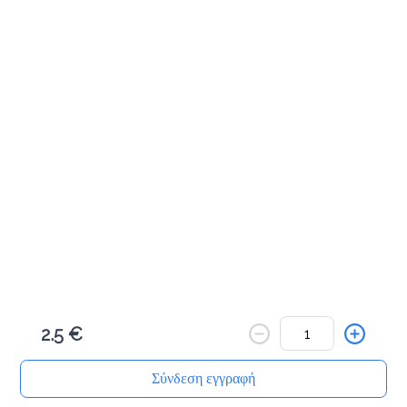
Κανέλας κουλούρι
1.8 €
Προσθήκη
Cookies βανίλια
1.8 €
Προσθήκη
2.5 €
Cookies κακάο
1.8 €
Σύνδεση εγγραφή
Αρχική
Αναζήτηση
Καλάθι μου
Παραγγελίες
Προφίλ