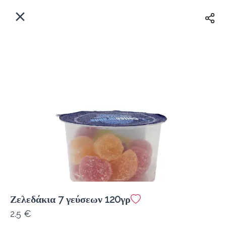
EL
Αρχική
Πού παραδίδουμε;
Συνδεθείτε
Άμεσα
Delivery
Εγγραφή
Ζελεδάκια 7 γεύσεων 120γρ
Coffeebrands Εθ. Αντίστασης 3
2.5 €
Κόστος παράδοσης
0.0 €
12Λεπτό
0.0 km
5
•
•
•