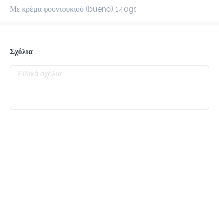
Με κρέμα φουντουκιού (bueno) 140gr.
προ-παραγγελία
Κριτικές
•
Όλες
Σχόλια