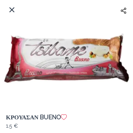
EL
Αρχική
Πού παραδίδουμε;
Συνδεθείτε
Άμεσα
Delivery
Εγγραφή
κλειστό
ΚΡΟΥΑΣΑΝ BUENO
Coffeebrands Εθ. Αντίστασης 3
1.5 €
Κόστος παράδοσης
0.0 €
12Λεπτό
0.0 km
5
•
•
•