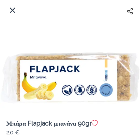
EL
Αρχική
Πού παραδίδουμε;
Συνδεθείτε
Άμεσα
Delivery
Εγγραφή
Μπάρα Flapjack μπανάνα 90gr
Coffeebrands Εθ. Αντίστασης 3
2.0 €
Κόστος παράδοσης
0.0 €
12Λεπτό
0.0 km
5
•
•
•