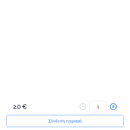
Κανέλας κουλούρι
1.8 €
Προσθήκη
Cookies βανίλια
1.8 €
Προσθήκη
2.0 €
Cookies κακάο
1.8 €
Σύνδεση εγγραφή
Αρχική
Αναζήτηση
Καλάθι μου
Παραγγελίες
Προφίλ