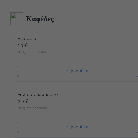
κατασκευή και δεδομένου ότι όλα τα υλικά του είναι 
ανακυκλώσιμα (και το καπάκι), η συσκευασία μας έχει τον 
λιγότερο δυνατό αντίκτυπο στο περιβάλλον. Ενώ ένα άλλο 
Καφέδες
πλεονέκτημα είναι ότι το καπάκι κλείνει ξανά, μετά από κάθε 
χρήση, έτσι ώστε το νερό να διατηρείται πάντα φρέσκο ​​και 
υγιεινό.
Espresso
1.3 €
megisto espresso
Προσθήκη
Freddo Cappuccino
2.0 €
megisto espresso
Προσθήκη