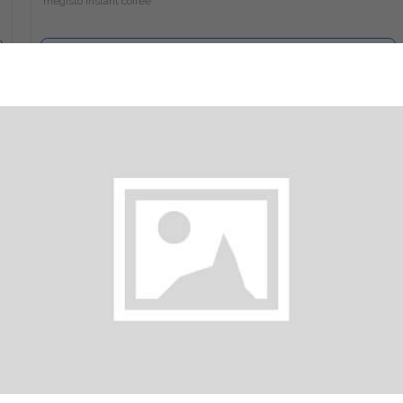
Προσθήκη
Ελληνικός
1.3 €
megreeko
Προσθήκη