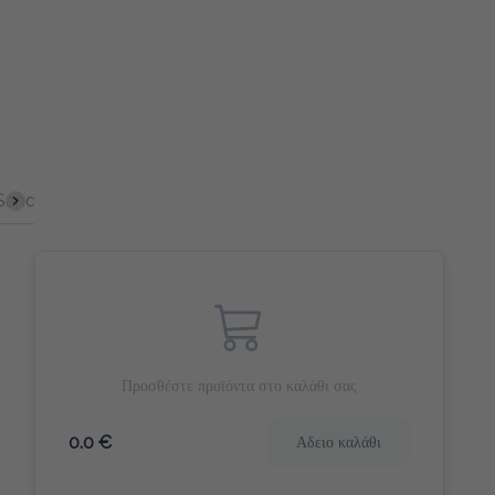
ich
Σφολιάτες
Γλυκά Snacks
Αλμυρά Snack
Γλυκό 
Προσθέστε προϊόντα στο καλάθι σας
0.0 €
Αδειο καλάθι