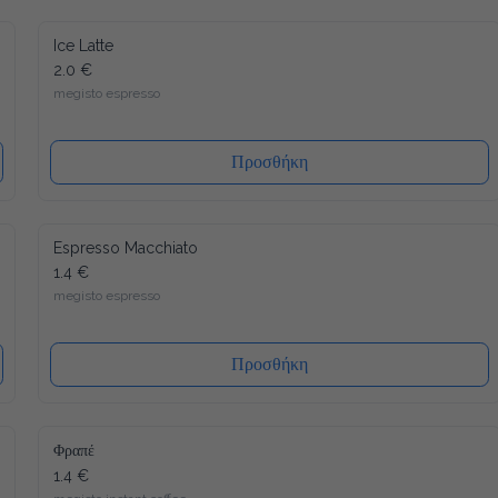
Ice Latte
2.0 €
megisto espresso
Προσθήκη
Espresso Macchiato
1.4 €
megisto espresso
Προσθήκη
Φραπέ
1.4 €
megisto instant coffee