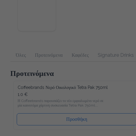
Όλες
Προτεινόμενα
Καφέδες
Signature Drinks
Προτεινόμενα
Coffeebrands Νερό Οικολογικό Tetra Pak 750ml
1.0 €
Η Coffeebrands παρουσιάζει το νέο εμφιαλωμένο νερό σε μία 
καινοτόμα χάρτινη συσκευασία Tetra Pak 750ml.

Το νέο νερό Coffeebrands είναι πλούσιο σε μαγνήσιο με 
ιδανικές αναλογίες μετάλλων και σε χάρτινη συσκευασία Tetra 
Pak που θα επιτρέπει στους καταναλωτές μας να 
Προσθήκη
απολαμβάνουν το εμφιαλωμένο νερό με νέο και φιλικό προς 
το περιβάλλον τρόπο!

Ακολουθώντας τα αυστηρότερα ποιοτικά πρότυπα στην 