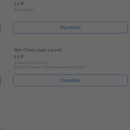
2.0 €
Ζεστό ή Κρύο
Προσθήκη
Slim Choco (κρύο ή ζεστό)
2.5 €
Τι είναι το Slim Choco;

Ήδη οι Αζτέκοι και οι Μάγια εκτιμούσαν το γνωστό 
Powerdrink "ζεστή σοκολάτα". Συνήθως και μόνο στην σκέψη 
μας τρέχουν τα σάλια απ΄το στόμα, αλλά στο τωρινό 
σοκολατούχο γάλα κρύβεται συνήθως πολλή ζάχαρη, λίπη και 
Προσθήκη
έτσι πολλές θερμίδες.

Άρα η απάντηση είναι απλά να το αφήσουμε; Όχι για εμάς και 
γι' αυτόν τον λόγο φέραμε στην αγορά μία καινούρια 
δημιουργία. Μία ιδιαίτερα νόστιμη συνταγή: Εντελώς 
ελεύθερη από πρόσθετη ζάχαρη, με μόνο 11 θερμίδες ανα 100 
ml. Επιπλέον προσθέσαμε σημαντικές βιταμίνες και μέταλλα, 
για να ξαναγίνει αυτό που ήταν κάποτε - ένα Powerdrink με 
μαγικές δυνάμεις ;-)

Μόνο με 11 θερμίδες γευστικότατο

Απολαύστε με τον καλύτερο δυνατό τρόπο. Πετύχαμε μία 