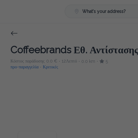
What's your address?
Coffeebrands Εθ. Αντίστασης 
Κόστος παράδοσης
0.0 €
12Λεπτό
0.0 km
5
•
•
•
προ-παραγγελία
Κριτικές
•