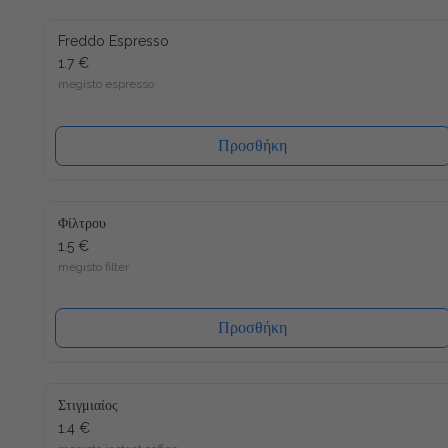
Freddo Espresso
1.7 €
megisto espresso
Προσθήκη
Φίλτρου
1.5 €
megisto filter
Προσθήκη
Στιγμιαίος
1.4 €
megisto instant coffee