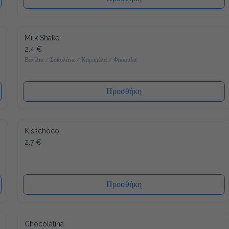
Milk Shake
2.4 €
Βανίλια / Σοκολάτα / Καραμέλα / Φράουλα
Προσθήκη
Kisschoco
2.7 €
Προσθήκη
Chocolatina