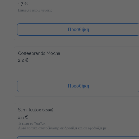
1.7 €
Επιλέξτε από 4 γεύσεις
Προσθήκη
Coffeebrands Mocha
2.2 €
Προσθήκη
Slim Teatox (κρύο)
2.5 €
Τι είναι το TeaTox;

Αυτό το τσάι αποτοξίνωσης σε δροσίζει και σε εφοδιάζει με 
22 βιταμίνες και μέταλλα και είναι γεμάτο υγιεινά υλικά όπως 
Matcha, κουρκουμά και φυσικά γλυκομαννάνη, το οποίο σε 