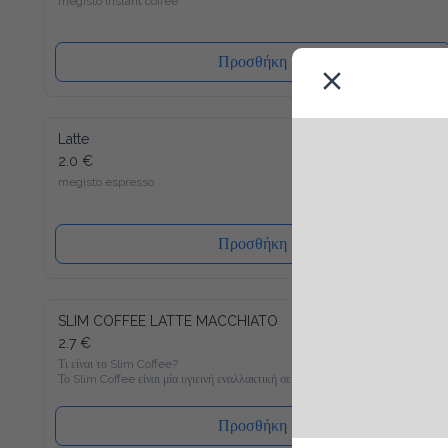
Προσθήκη
Latte
2.0 €
megisto espresso
Προσθήκη
SLIM COFFEE LATTE MACCHIATO
2.7 €
Τι είναι το Slim Coffee?

Το Slim Coffee είναι μία υγιεινή εναλλακτική σε σχέση με τον 
συνηθισμένο στιγμιαίο καφέ, ο οποίος είναι γεμάτος σε 
ζάχαρη. Γνώριζες πως πχ. ένας κλασσικός στιγμιαίος καφές με 
γάλα περιέχει περίπου 400 θερμίδες ανά 100 ml; Με μόνο 6 
Προσθήκη
θερμίδες ανά 100 ml θα γίνει ο Slim Coffee Latte Macchiato το 