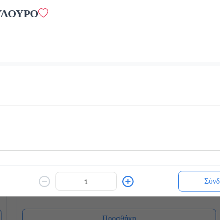
ΥΛΟΥΡΟ
White Chocolatina
2.2 €
Ζεστό ή Κρύο
Προσθήκη
Γρανίτες
1.8 €
Σύνδ
Προσθήκη