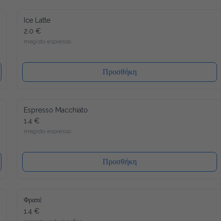
Ice Latte
2.0 €
megisto espresso
Προσθήκη
Espresso Macchiato
1.4 €
megisto espresso
Προσθήκη
Φραπέ
1.4 €
megisto instant coffee