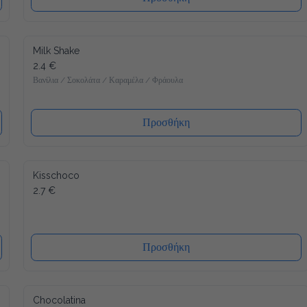
Milk Shake
2.4 €
Βανίλια / Σοκολάτα / Καραμέλα / Φράουλα
Προσθήκη
Kisschoco
2.7 €
Προσθήκη
Chocolatina