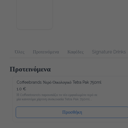
Όλες
Προτεινόμενα
Καφέδες
Signature Drinks
Προτεινόμενα
Coffeebrands Νερό Οικολογικό Tetra Pak 750ml
1.0 €
Η Coffeebrands παρουσιάζει το νέο εμφιαλωμένο νερό σε μία 
καινοτόμα χάρτινη συσκευασία Tetra Pak 750ml.

Το νέο νερό Coffeebrands είναι πλούσιο σε μαγνήσιο με 
ιδανικές αναλογίες μετάλλων και σε χάρτινη συσκευασία Tetra 
Pak που θα επιτρέπει στους καταναλωτές μας να 
Προσθήκη
απολαμβάνουν το εμφιαλωμένο νερό με νέο και φιλικό προς 
το περιβάλλον τρόπο!

Ακολουθώντας τα αυστηρότερα ποιοτικά πρότυπα στην 