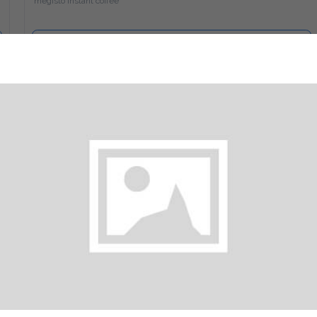
Προσθήκη
Ελληνικός
1.3 €
megreeko
Προσθήκη