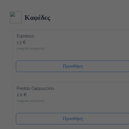
κατασκευή και δεδομένου ότι όλα τα υλικά του είναι 
ανακυκλώσιμα (και το καπάκι), η συσκευασία μας έχει τον 
λιγότερο δυνατό αντίκτυπο στο περιβάλλον. Ενώ ένα άλλο 
Καφέδες
πλεονέκτημα είναι ότι το καπάκι κλείνει ξανά, μετά από κάθε 
χρήση, έτσι ώστε το νερό να διατηρείται πάντα φρέσκο ​​και 
υγιεινό.
Espresso
1.3 €
megisto espresso
Προσθήκη
Freddo Cappuccino
2.0 €
megisto espresso
Προσθήκη