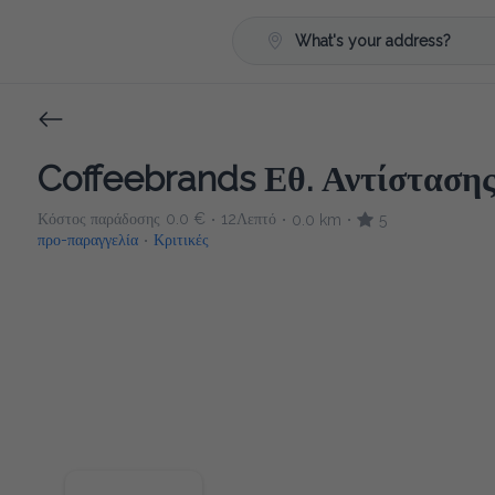
What's your address?
Coffeebrands Εθ. Αντίστασης 
Κόστος παράδοσης
0.0 €
12Λεπτό
0.0 km
5
•
•
•
προ-παραγγελία
Κριτικές
•