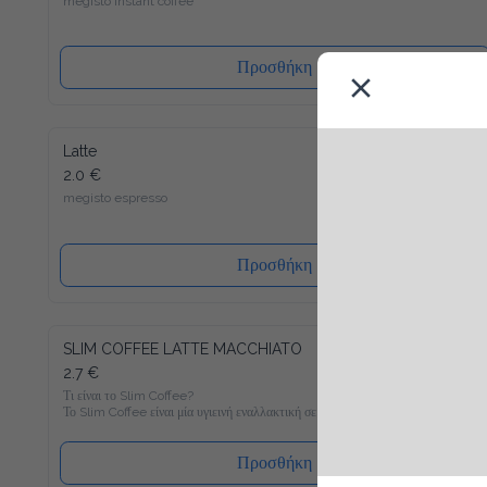
Προσθήκη
Latte
2.0 €
megisto espresso
Προσθήκη
SLIM COFFEE LATTE MACCHIATO
2.7 €
Τι είναι το Slim Coffee?

Το Slim Coffee είναι μία υγιεινή εναλλακτική σε σχέση με τον 
συνηθισμένο στιγμιαίο καφέ, ο οποίος είναι γεμάτος σε 
ζάχαρη. Γνώριζες πως πχ. ένας κλασσικός στιγμιαίος καφές με 
γάλα περιέχει περίπου 400 θερμίδες ανά 100 ml; Με μόνο 6 
Προσθήκη
θερμίδες ανά 100 ml θα γίνει ο Slim Coffee Latte Macchiato το 