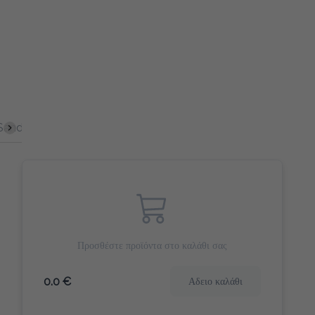
ich
Σφολιάτες
Γλυκά Snacks
Αλμυρά Snack
Γλυκό 
Προσθέστε προϊόντα στο καλάθι σας
0.0 €
Αδειο καλάθι