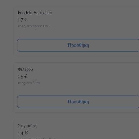
Freddo Espresso
1.7 €
megisto espresso
Προσθήκη
Φίλτρου
1.5 €
megisto filter
Προσθήκη
Στιγμιαίος
1.4 €
megisto instant coffee