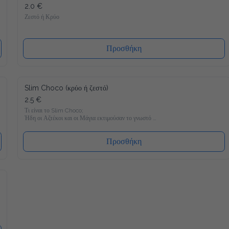
2.0 €
Ζεστό ή Κρύο
Προσθήκη
Slim Choco (κρύο ή ζεστό)
2.5 €
Τι είναι το Slim Choco;

Ήδη οι Αζτέκοι και οι Μάγια εκτιμούσαν το γνωστό 
Powerdrink "ζεστή σοκολάτα". Συνήθως και μόνο στην σκέψη 
μας τρέχουν τα σάλια απ΄το στόμα, αλλά στο τωρινό 
σοκολατούχο γάλα κρύβεται συνήθως πολλή ζάχαρη, λίπη και 
Προσθήκη
έτσι πολλές θερμίδες.

Άρα η απάντηση είναι απλά να το αφήσουμε; Όχι για εμάς και 
γι' αυτόν τον λόγο φέραμε στην αγορά μία καινούρια 
δημιουργία. Μία ιδιαίτερα νόστιμη συνταγή: Εντελώς 
ελεύθερη από πρόσθετη ζάχαρη, με μόνο 11 θερμίδες ανα 100 
ml. Επιπλέον προσθέσαμε σημαντικές βιταμίνες και μέταλλα, 
για να ξαναγίνει αυτό που ήταν κάποτε - ένα Powerdrink με 
μαγικές δυνάμεις ;-)

Μόνο με 11 θερμίδες γευστικότατο

Απολαύστε με τον καλύτερο δυνατό τρόπο. Πετύχαμε μία 