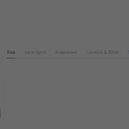
Τσάι
Juice Spot
Αναψυκτικά
Cookies & Bites
Sandw