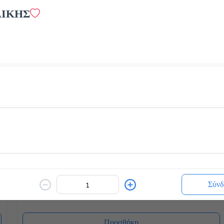
ΛΙΚΗΣ
White Chocolatina
2.2 €
Ζεστό ή Κρύο
Προσθήκη
Γρανίτες
1.8 €
Σύνδ
Προσθήκη