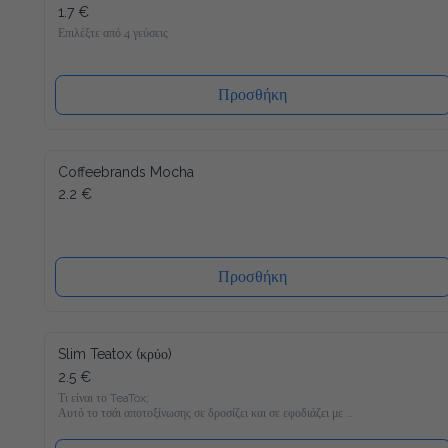
1.7 €
Επιλέξτε από 4 γεύσεις
Προσθήκη
Coffeebrands Mocha
2.2 €
Προσθήκη
Slim Teatox (κρύο)
2.5 €
Τι είναι το TeaTox;

Αυτό το τσάι αποτοξίνωσης σε δροσίζει και σε εφοδιάζει με 
22 βιταμίνες και μέταλλα και είναι γεμάτο υγιεινά υλικά όπως 
Matcha, κουρκουμά και φυσικά γλυκομαννάνη, το οποίο σε 