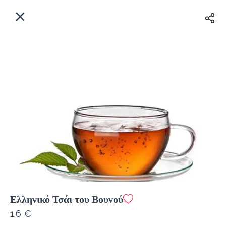
EL
Αρχική
Πού παραδίδουμε;
Συνδεθείτε
Άμεσα
Delivery
Εγγραφή
κλειστό
Ελληνικό Τσάι του Βουνού
Coffeebrands Εθ. Αντίστασης 3
1.6 €
Κόστος παράδοσης
0.0 €
12Λεπτό
0.0 km
5
•
•
•