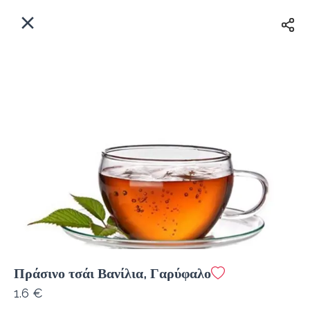
EL
Αρχική
Πού παραδίδουμε;
Συνδεθείτε
Άμεσα
Delivery
Εγγραφή
Πράσινο τσάι Βανίλια, Γαρύφαλο
Coffeebrands Εθ. Αντίστασης 3
1.6 €
Κόστος παράδοσης
0.0 €
12Λεπτό
0.0 km
5
•
•
•