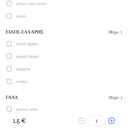
Το μενού δεν είναι διαθέσιμο.
μέτριο προς γλυκό
Πίσω
γλυκό
ΕΙΔΟΣ ΖΑΧΑΡΗΣ
Μέχρι. 1
λευκή ζάχαρη
μαύρη ζάχαρη
ζαχαρίνη
στέβια
ΓΑΛΑ
Μέχρι. 1
φρέσκο γάλα
1.5 €
εβαπορέ