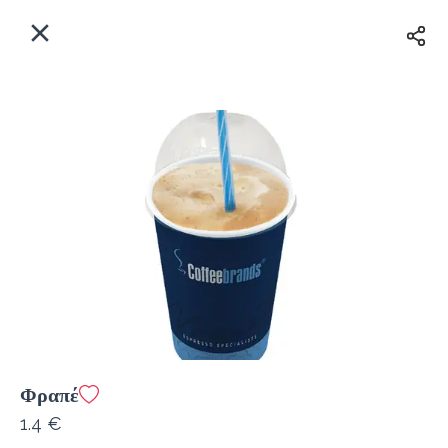
EL
Αρχική
Πού παραδίδουμε;
Συνδεθείτε
Άμεσα
Delivery
Εγγραφή
Φραπέ
Coffeebrands Εθ. Αντίστασης 3
1.4 €
Κόστος παράδοσης
0.0 €
12Λεπτό
0.0 km
5
•
•
•