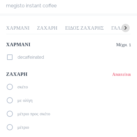
megisto instant coffee
προ-παραγγελία
Κριτικές
•
Όλες
ΧΑΡΜΑΝΙ
ΖΑΧΑΡΗ
ΕΙΔΟΣ ΖΑΧΑΡΗΣ
ΓΑΛΑ
Μ
ΧΑΡΜΑΝΙ
Μέχρι. 1
decaffeinated
ΖΑΧΑΡΗ
Απαιτείται
σκέτο
με ολίγη
μέτριο προς σκέτο
μέτριο