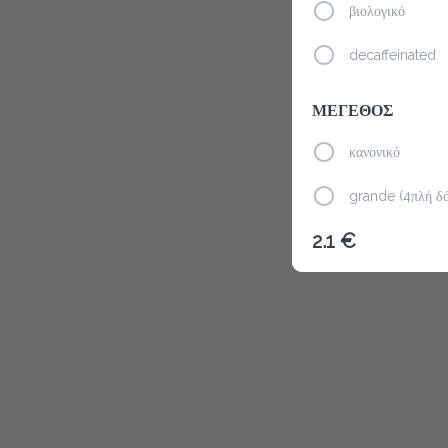
βιολογικό
decaffeinated
Το μενού δ
ΜΕΓΕΘΟΣ
κανονικό
grande (4πλή δ
2.1 €
ΕΠΙΛΕΞΤΕ
με φυτική κρέμα
με αφρόγαλα
ΖΑΧΑΡΗ
σκέτο