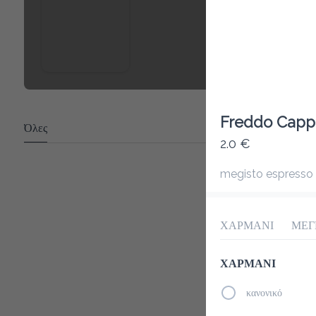
Freddo Capp
Όλες
2.0 €
megisto espresso
ΧΑΡΜΑΝΙ
ΜΕΓ
ΧΑΡΜΑΝΙ
κανονικό