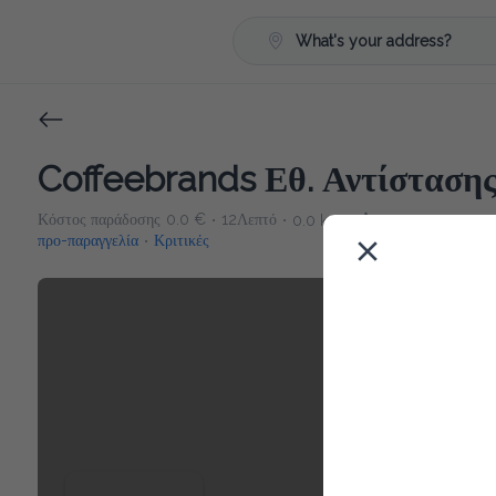
What's your address?
Coffeebrands Εθ. Αντίστασης
Κόστος παράδοσης
0.0 €
12Λεπτό
0.0 km
5
•
•
•
προ-παραγγελία
Κριτικές
•