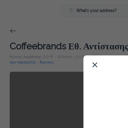
What's your address?
Coffeebrands Εθ. Αντίστασης
Κόστος παράδοσης
0.0 €
12Λεπτό
0.0 km
5
•
•
•
προ-παραγγελία
Κριτικές
•