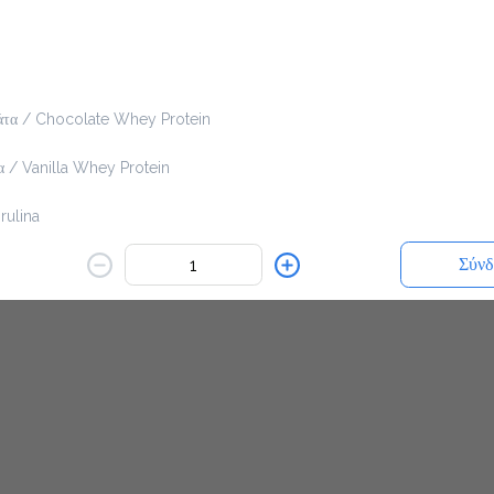
εν είναι διαθέσιμο.
άτα / Chocolate Whey Protein
Πίσω
α / Vanilla Whey Protein
rulina
Σύνδ
 Linseed
/ Peanut Butter
Ο ΤΕΛΟΣ ΠΛΑΣΤΙΚΟΥ 0.10€
εριβαλλοντικό τέλος πλαστικού (0,05€ έκαστος για ποτήρι