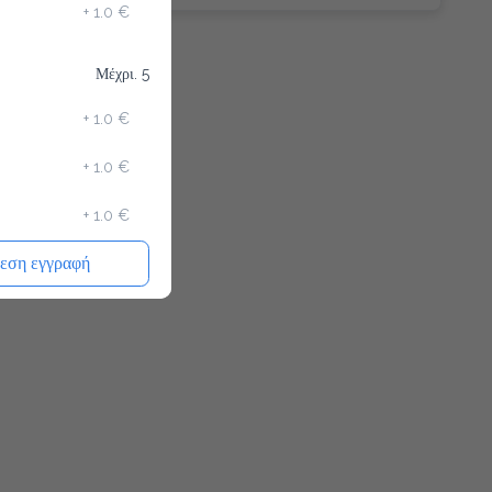
+
1.0 €
Μέχρι. 5
+
1.0 €
+
1.0 €
+
1.0 €
εση εγγραφή
+
0.5 €
+
0.7 €
+
0.5 €
Απαιτείται
+
0.1 €