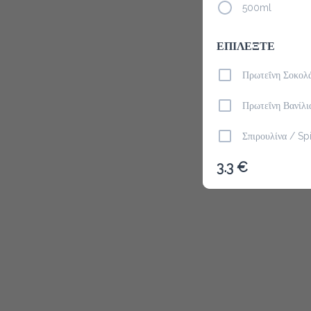
500ml
ΕΠΙΛΕΞΤΕ
Το μενού δ
Πρωτεΐνη Σοκολ
Πρωτεΐνη Βανίλι
Σπιρουλίνα / Spi
3.3 €
Λιναρόσπορος /
Φυστικοβούτυρο 
Chia Seeds
ΠΕΡΙΒΑΛΛΟΝΤΙΚ
αποδέχομαι το π
& καπάκι)