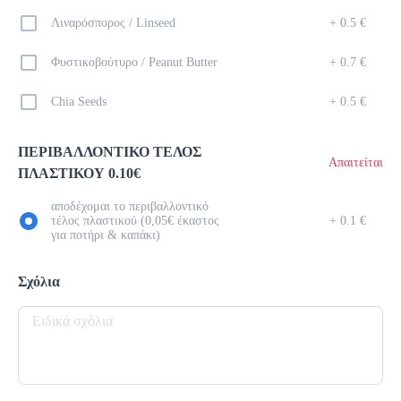
Λιναρόσπορος / Linseed
+
0.5 €
Καφέδες
Φυστικοβούτυρο / Peanut Butter
+
0.7 €
Espresso
Chia Seeds
+
0.5 €
1.3 €
megisto espresso
ΠΕΡΙΒΑΛΛΟΝΤΙΚΟ ΤΕΛΟΣ
Απαιτείται
ΠΛΑΣΤΙΚΟΥ 0.10€
Προσθήκη
αποδέχομαι το περιβαλλοντικό
τέλος πλαστικού (0,05€ έκαστος
+
0.1 €
για ποτήρι & καπάκι)
Cappuccino
1.7 €
Σχόλια
megisto espresso
Προσθήκη