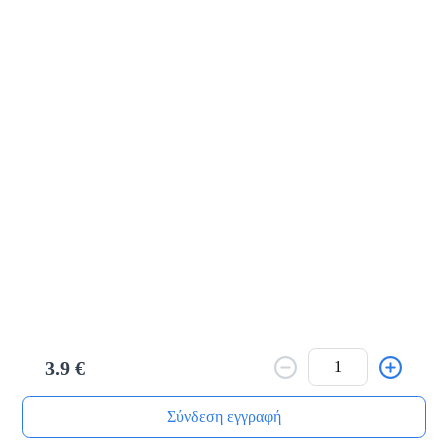
Κανέλας κουλούρι
1.8 €
Προσθήκη
Cookies βανίλια
1.8 €
Προσθήκη
3.9 €
Cookies κακάο
1.8 €
Σύνδεση εγγραφή
Αρχική
Αναζήτηση
Καλάθι μου
Παραγγελίες
Προφίλ