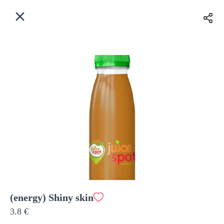
EL
Αρχική
Πού παραδίδουμε;
Συνδεθείτε
Άμεσα
Delivery
Εγγραφή
(energy) Shiny skin
Coffeebrands Εθ. Αντίστασης 3
3.8 €
Κόστος παράδοσης
0.0 €
12Λεπτό
0.0 km
5
•
•
•