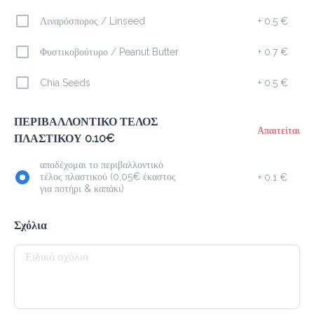
Λιναρόσπορος / Linseed
+
0.5 €
Καφέδες
Φυστικοβούτυρο / Peanut Butter
+
0.7 €
Espresso
Chia Seeds
+
0.5 €
1.3 €
megisto espresso
ΠΕΡΙΒΑΛΛΟΝΤΙΚΟ ΤΕΛΟΣ
Απαιτείται
ΠΛΑΣΤΙΚΟΥ 0.10€
Προσθήκη
αποδέχομαι το περιβαλλοντικό
τέλος πλαστικού (0,05€ έκαστος
+
0.1 €
για ποτήρι & καπάκι)
Cappuccino
1.7 €
Σχόλια
megisto espresso
Προσθήκη