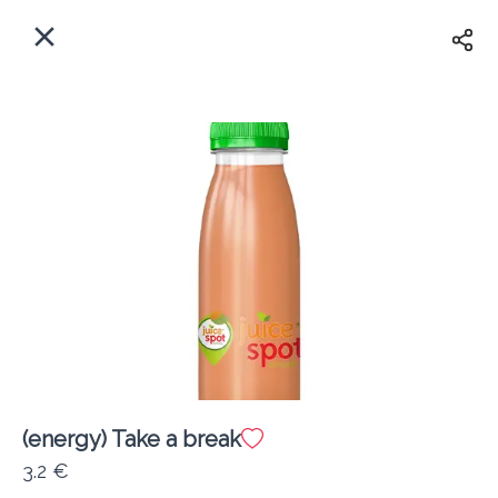
EL
Αρχική
Πού παραδίδουμε;
Συνδεθείτε
Άμεσα
Delivery
Εγγραφή
(energy) Take a break
Coffeebrands Εθ. Αντίστασης 3
3.2 €
Κόστος παράδοσης
0.0 €
12Λεπτό
0.0 km
5
•
•
•