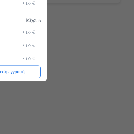
+
1.0 €
Μέχρι. 5
+
1.0 €
+
1.0 €
+
1.0 €
εση εγγραφή
+
0.5 €
+
0.7 €
+
0.5 €
Απαιτείται
+
0.1 €