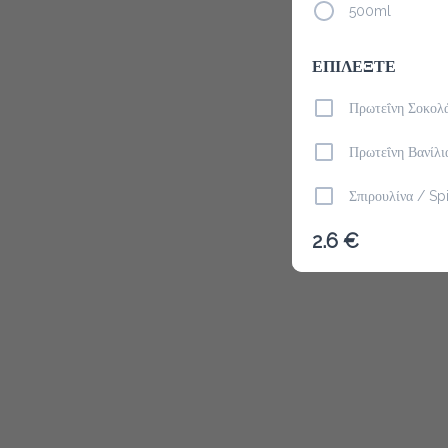
500ml
ΕΠΙΛΕΞΤΕ
Το μενού δ
Πρωτεΐνη Σοκολ
Πρωτεΐνη Βανίλι
Σπιρουλίνα / Spi
2.6 €
Λιναρόσπορος /
Φυστικοβούτυρο 
Chia Seeds
ΠΕΡΙΒΑΛΛΟΝΤΙΚ
αποδέχομαι το π
& καπάκι)