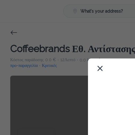
What's your address?
Coffeebrands Εθ. Αντίστασης
Κόστος παράδοσης
0.0 €
12Λεπτό
0.0 km
5
•
•
•
προ-παραγγελία
Κριτικές
•