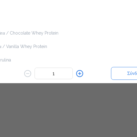
εν είναι διαθέσιμο.
άτα / Chocolate Whey Protein
Πίσω
α / Vanilla Whey Protein
rulina
Σύνδ
 Linseed
/ Peanut Butter
Ο ΤΕΛΟΣ ΠΛΑΣΤΙΚΟΥ 0.10€
εριβαλλοντικό τέλος πλαστικού (0,05€ έκαστος για ποτήρι