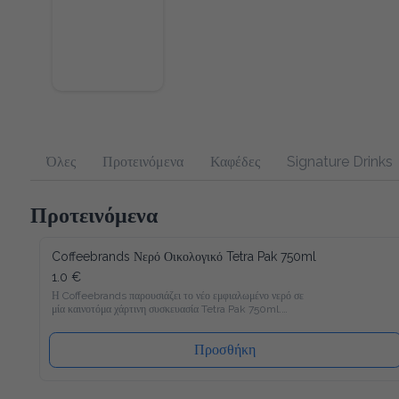
Όλες
Προτεινόμενα
Καφέδες
Signature Drinks
Προτεινόμενα
Coffeebrands Νερό Οικολογικό Tetra Pak 750ml
1.0 €
Η Coffeebrands παρουσιάζει το νέο εμφιαλωμένο νερό σε μία 
καινοτόμα χάρτινη συσκευασία Tetra Pak 750ml.

Το νέο νερό Coffeebrands είναι πλούσιο σε μαγνήσιο με 
ιδανικές αναλογίες μετάλλων και σε χάρτινη συσκευασία Tetra 
Pak που θα επιτρέπει στους καταναλωτές μας να 
Προσθήκη
απολαμβάνουν το εμφιαλωμένο νερό με νέο και φιλικό προς 
το περιβάλλον τρόπο!

Ακολουθώντας τα αυστηρότερα ποιοτικά πρότυπα στην 