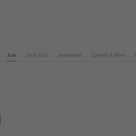
Τσάι
Juice Spot
Αναψυκτικά
Cookies & Bites
Sandw