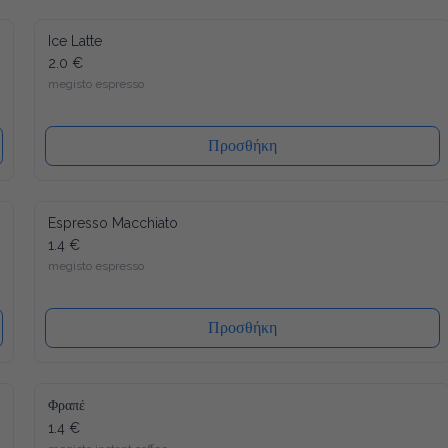
Ice Latte
2.0 €
megisto espresso
Προσθήκη
Espresso Macchiato
1.4 €
megisto espresso
Προσθήκη
Φραπέ
1.4 €
megisto instant coffee