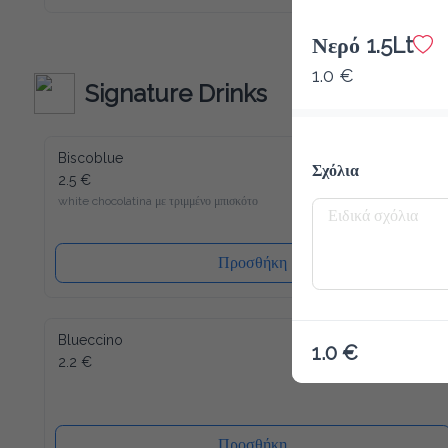
καινούριο σου αγαπημένο ρόφημα για να ξεκινήσεις την ημέρα 
σου. Παρόλο που περιέχει λίγες θερμίδες και είναι άνευ 
ζάχαρης, μπορούμε να σας εγγυηθούμε την τυπική Latte 
Νερό 1.5Lt
Macchiato γεύση! Γλυκύτητα χωρίς τύψεις - και αυτό ακόμα 
γεμάτο βιταμίνες και μέταλλα. Το Slim Coffee περιέχει επίσης 
1.0 €
καφεΐνη.
Signature Drinks
Biscoblue
Σχόλια
2.5 €
white chocolatina με τριμμένο μπισκότο
Προσθήκη
Blueccino
1.0 €
2.2 €
Προσθήκη