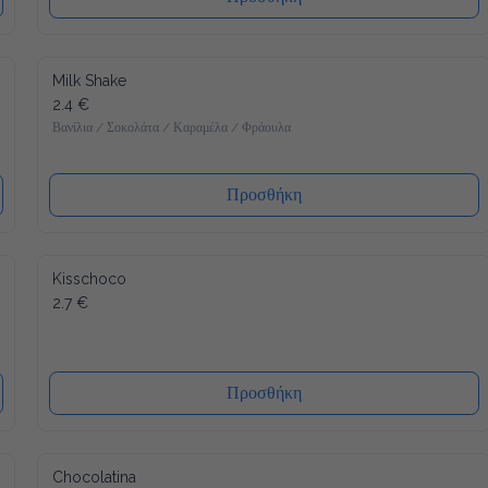
Milk Shake
2.4 €
Βανίλια / Σοκολάτα / Καραμέλα / Φράουλα
Προσθήκη
Kisschoco
2.7 €
Προσθήκη
Chocolatina