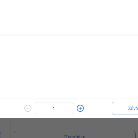
White Chocolatina
2.2 €
Ζεστό ή Κρύο
Προσθήκη
Γρανίτες
Σύνδ
1.8 €
Προσθήκη