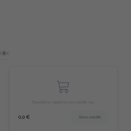
ich
Σφολιάτες
Γλυκά Snacks
Αλμυρά Snack
Γλυκό 
Προσθέστε προϊόντα στο καλάθι σας
0.0 €
Αδειο καλάθι