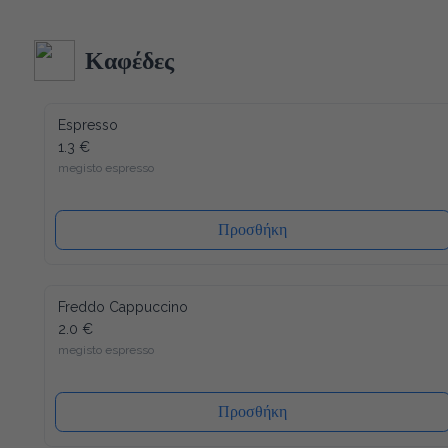
κατασκευή και δεδομένου ότι όλα τα υλικά του είναι 
ανακυκλώσιμα (και το καπάκι), η συσκευασία μας έχει τον 
λιγότερο δυνατό αντίκτυπο στο περιβάλλον. Ενώ ένα άλλο 
Καφέδες
πλεονέκτημα είναι ότι το καπάκι κλείνει ξανά, μετά από κάθε 
χρήση, έτσι ώστε το νερό να διατηρείται πάντα φρέσκο ​​και 
υγιεινό.
Espresso
1.3 €
megisto espresso
Προσθήκη
Freddo Cappuccino
2.0 €
megisto espresso
Προσθήκη