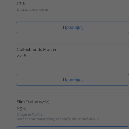
1.7 €
Επιλέξτε από 4 γεύσεις
Προσθήκη
Coffeebrands Mocha
2.2 €
Προσθήκη
Slim Teatox (κρύο)
2.5 €
Τι είναι το TeaTox;

Αυτό το τσάι αποτοξίνωσης σε δροσίζει και σε εφοδιάζει με 
22 βιταμίνες και μέταλλα και είναι γεμάτο υγιεινά υλικά όπως 
Matcha, κουρκουμά και φυσικά γλυκομαννάνη, το οποίο σε 