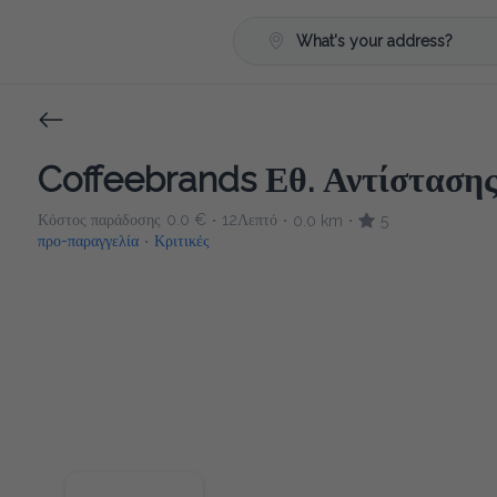
What's your address?
Coffeebrands Εθ. Αντίστασης 
Κόστος παράδοσης
0.0 €
12Λεπτό
0.0 km
5
•
•
•
προ-παραγγελία
Κριτικές
•