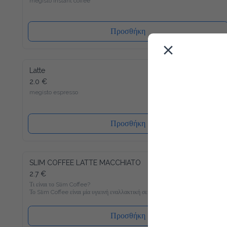
Προσθήκη
Latte
2.0 €
megisto espresso
Προσθήκη
SLIM COFFEE LATTE MACCHIATO
2.7 €
Τι είναι το Slim Coffee?

Το Slim Coffee είναι μία υγιεινή εναλλακτική σε σχέση με τον 
συνηθισμένο στιγμιαίο καφέ, ο οποίος είναι γεμάτος σε 
ζάχαρη. Γνώριζες πως πχ. ένας κλασσικός στιγμιαίος καφές με 
γάλα περιέχει περίπου 400 θερμίδες ανά 100 ml; Με μόνο 6 
Προσθήκη
θερμίδες ανά 100 ml θα γίνει ο Slim Coffee Latte Macchiato το 