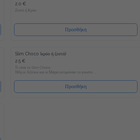
2.0 €
Ζεστό ή Κρύο
Προσθήκη
Slim Choco (κρύο ή ζεστό)
2.5 €
Τι είναι το Slim Choco;

Ήδη οι Αζτέκοι και οι Μάγια εκτιμούσαν το γνωστό 
Powerdrink "ζεστή σοκολάτα". Συνήθως και μόνο στην σκέψη 
μας τρέχουν τα σάλια απ΄το στόμα, αλλά στο τωρινό 
σοκολατούχο γάλα κρύβεται συνήθως πολλή ζάχαρη, λίπη και 
Προσθήκη
έτσι πολλές θερμίδες.

Άρα η απάντηση είναι απλά να το αφήσουμε; Όχι για εμάς και 
γι' αυτόν τον λόγο φέραμε στην αγορά μία καινούρια 
δημιουργία. Μία ιδιαίτερα νόστιμη συνταγή: Εντελώς 
ελεύθερη από πρόσθετη ζάχαρη, με μόνο 11 θερμίδες ανα 100 
ml. Επιπλέον προσθέσαμε σημαντικές βιταμίνες και μέταλλα, 
για να ξαναγίνει αυτό που ήταν κάποτε - ένα Powerdrink με 
μαγικές δυνάμεις ;-)

Μόνο με 11 θερμίδες γευστικότατο

Απολαύστε με τον καλύτερο δυνατό τρόπο. Πετύχαμε μία 