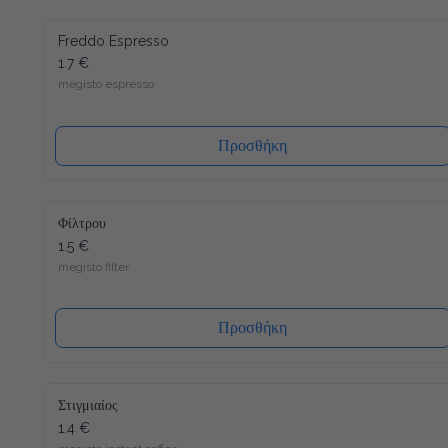
Freddo Espresso
1.7 €
megisto espresso
Προσθήκη
Φίλτρου
1.5 €
megisto filter
Προσθήκη
Στιγμιαίος
1.4 €
megisto instant coffee