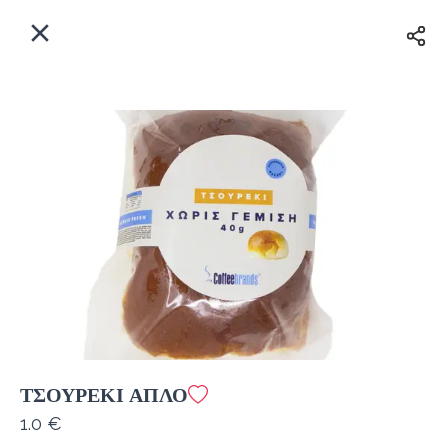
EL
Αρχική
Πού παραδίδουμε;
Συνδεθείτε
Άμεσα
Delivery
Εγγραφή
κλειστό
ΤΣΟΥΡΕΚΙ ΑΠΛΟ
Coffeebrands Εθ. Αντίστασης 3
1.0 €
Κόστος παράδοσης
0.0 €
12Λεπτό
0.0 km
5
•
•
•