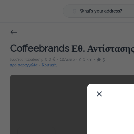
What's your address?
Coffeebrands Εθ. Αντίστασης
Κόστος παράδοσης
0.0 €
12Λεπτό
0.0 km
5
•
•
•
προ-παραγγελία
Κριτικές
•