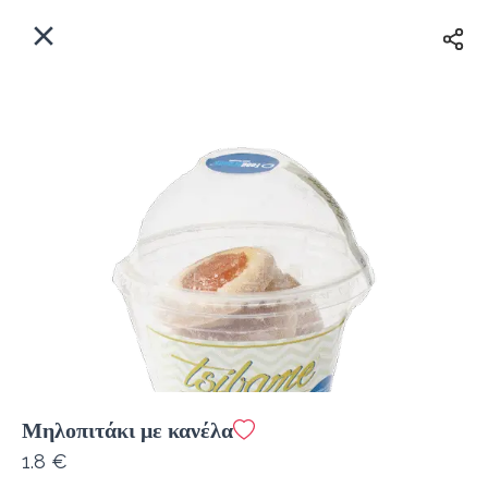
EL
Αρχική
Πού παραδίδουμε;
Συνδεθείτε
Άμεσα
Delivery
Εγγραφή
Μηλοπιτάκι με κανέλα
Coffeebrands Εθ. Αντίστασης 3
1.8 €
Κόστος παράδοσης
0.0 €
12Λεπτό
0.0 km
5
•
•
•