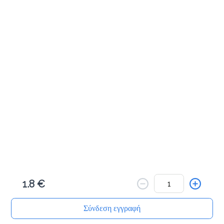
Κανέλας κουλούρι
1.8 €
Προσθήκη
Cookies βανίλια
1.8 €
Προσθήκη
1.8 €
Cookies κακάο
1.8 €
Σύνδεση εγγραφή
Αρχική
Αναζήτηση
Καλάθι μου
Παραγγελίες
Προφίλ