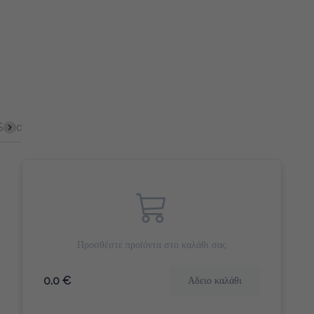
ich
Σφολιάτες
Γλυκά Snacks
Αλμυρά Snack
Γλυκό 
Προσθέστε προϊόντα στο καλάθι σας
0.0 €
Αδειο καλάθι