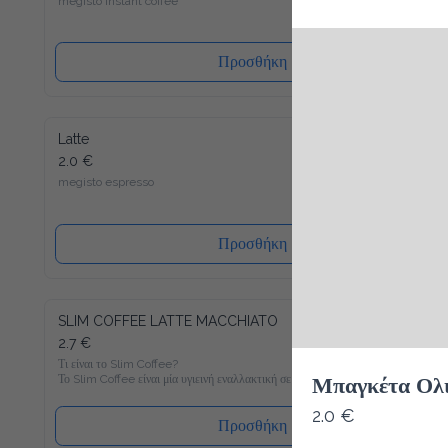
Προσθήκη
Latte
2.0 €
megisto espresso
Προσθήκη
SLIM COFFEE LATTE MACCHIATO
2.7 €
Τι είναι το Slim Coffee?

Το Slim Coffee είναι μία υγιεινή εναλλακτική σε σχέση με τον 
Μπαγκέτα Ολι
συνηθισμένο στιγμιαίο καφέ, ο οποίος είναι γεμάτος σε 
ζάχαρη. Γνώριζες πως πχ. ένας κλασσικός στιγμιαίος καφές με 
2.0 €
γάλα περιέχει περίπου 400 θερμίδες ανά 100 ml; Με μόνο 6 
Προσθήκη
θερμίδες ανά 100 ml θα γίνει ο Slim Coffee Latte Macchiato το 