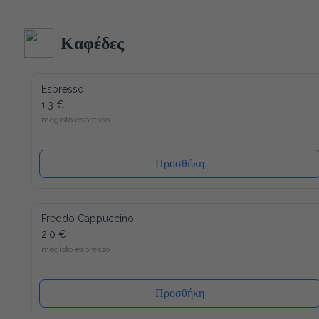
κατασκευή και δεδομένου ότι όλα τα υλικά του είναι 
ανακυκλώσιμα (και το καπάκι), η συσκευασία μας έχει τον 
λιγότερο δυνατό αντίκτυπο στο περιβάλλον. Ενώ ένα άλλο 
Καφέδες
πλεονέκτημα είναι ότι το καπάκι κλείνει ξανά, μετά από κάθε 
χρήση, έτσι ώστε το νερό να διατηρείται πάντα φρέσκο ​​και 
υγιεινό.
Espresso
1.3 €
megisto espresso
Προσθήκη
Freddo Cappuccino
2.0 €
megisto espresso
Προσθήκη