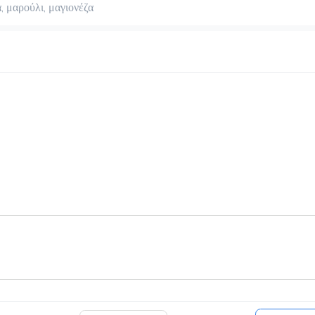
α, μαρούλι, μαγιονέζα
White Chocolatina
2.2 €
Ζεστό ή Κρύο
Προσθήκη
Γρανίτες
1.8 €
Προσθήκη