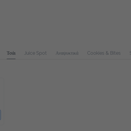
Τσάι
Juice Spot
Αναψυκτικά
Cookies & Bites
Sandw