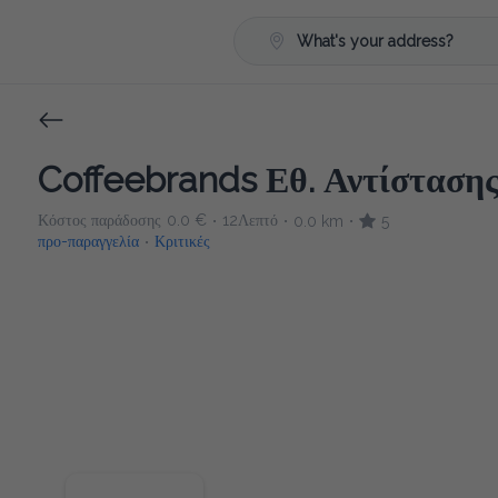
What's your address?
Coffeebrands Εθ. Αντίστασης 
Κόστος παράδοσης
0.0 €
12Λεπτό
0.0 km
5
•
•
•
προ-παραγγελία
Κριτικές
•