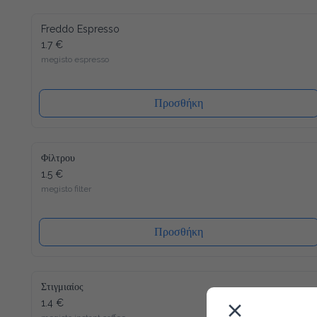
Freddo Espresso
1.7 €
megisto espresso
Προσθήκη
Φίλτρου
1.5 €
megisto filter
Προσθήκη
Στιγμιαίος
1.4 €
megisto instant coffee