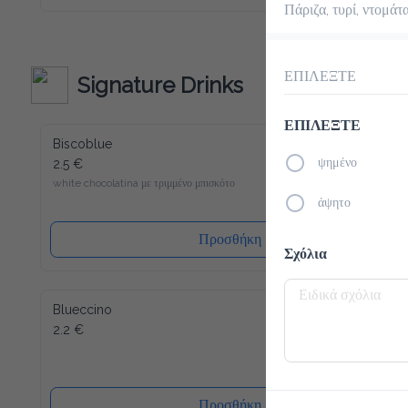
καινούριο σου αγαπημένο ρόφημα για να ξεκινήσεις την ημέρα 
Πάριζα, τυρί, ντομάτ
σου. Παρόλο που περιέχει λίγες θερμίδες και είναι άνευ 
ζάχαρης, μπορούμε να σας εγγυηθούμε την τυπική Latte 
Macchiato γεύση! Γλυκύτητα χωρίς τύψεις - και αυτό ακόμα 
γεμάτο βιταμίνες και μέταλλα. Το Slim Coffee περιέχει επίσης 
καφεΐνη.
ΕΠΙΛΕΞΤΕ
Signature Drinks
ΕΠΙΛΕΞΤΕ
Biscoblue
2.5 €
ψημένο
white chocolatina με τριμμένο μπισκότο
άψητο
Προσθήκη
Σχόλια
Blueccino
2.2 €
Προσθήκη