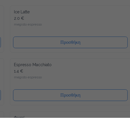
Ice Latte
2.0 €
megisto espresso
Προσθήκη
Espresso Macchiato
1.4 €
megisto espresso
Προσθήκη
Φραπέ
1.4 €
megisto instant coffee