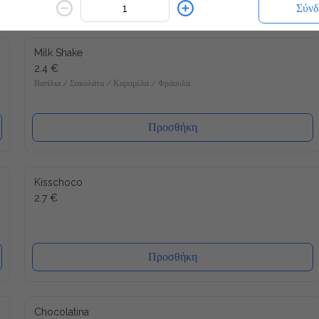
Σύνδ
Milk Shake
2.4 €
Βανίλια / Σοκολάτα / Καραμέλα / Φράουλα
Προσθήκη
Kisschoco
2.7 €
Προσθήκη
Chocolatina