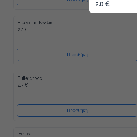
2.0 €
Blueccino Βανίλια
2.2 €
Προσθήκη
Butterchoco
2.7 €
Προσθήκη
Ice Tea