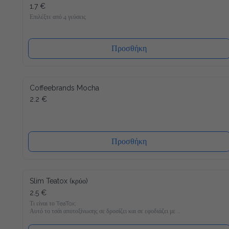
1.7 €
Επιλέξτε από 4 γεύσεις
Προσθήκη
Coffeebrands Mocha
2.2 €
Προσθήκη
Slim Teatox (κρύο)
2.5 €
Τι είναι το TeaTox;

Αυτό το τσάι αποτοξίνωσης σε δροσίζει και σε εφοδιάζει με 
22 βιταμίνες και μέταλλα και είναι γεμάτο υγιεινά υλικά όπως 
Matcha, κουρκουμά και φυσικά γλυκομαννάνη, το οποίο σε 