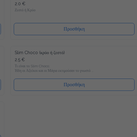
2.0 €
Ζεστό ή Κρύο
Προσθήκη
Slim Choco (κρύο ή ζεστό)
2.5 €
Τι είναι το Slim Choco;

Ήδη οι Αζτέκοι και οι Μάγια εκτιμούσαν το γνωστό 
Powerdrink "ζεστή σοκολάτα". Συνήθως και μόνο στην σκέψη 
μας τρέχουν τα σάλια απ΄το στόμα, αλλά στο τωρινό 
σοκολατούχο γάλα κρύβεται συνήθως πολλή ζάχαρη, λίπη και 
Προσθήκη
έτσι πολλές θερμίδες.

Άρα η απάντηση είναι απλά να το αφήσουμε; Όχι για εμάς και 
γι' αυτόν τον λόγο φέραμε στην αγορά μία καινούρια 
δημιουργία. Μία ιδιαίτερα νόστιμη συνταγή: Εντελώς 
ελεύθερη από πρόσθετη ζάχαρη, με μόνο 11 θερμίδες ανα 100 
ml. Επιπλέον προσθέσαμε σημαντικές βιταμίνες και μέταλλα, 
για να ξαναγίνει αυτό που ήταν κάποτε - ένα Powerdrink με 
μαγικές δυνάμεις ;-)

Μόνο με 11 θερμίδες γευστικότατο

Απολαύστε με τον καλύτερο δυνατό τρόπο. Πετύχαμε μία 