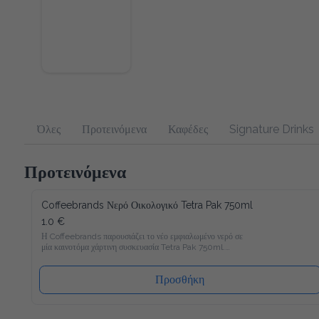
Όλες
Προτεινόμενα
Καφέδες
Signature Drinks
Προτεινόμενα
Coffeebrands Νερό Οικολογικό Tetra Pak 750ml
1.0 €
Η Coffeebrands παρουσιάζει το νέο εμφιαλωμένο νερό σε μία 
καινοτόμα χάρτινη συσκευασία Tetra Pak 750ml.

Το νέο νερό Coffeebrands είναι πλούσιο σε μαγνήσιο με 
ιδανικές αναλογίες μετάλλων και σε χάρτινη συσκευασία Tetra 
Pak που θα επιτρέπει στους καταναλωτές μας να 
Προσθήκη
απολαμβάνουν το εμφιαλωμένο νερό με νέο και φιλικό προς 
το περιβάλλον τρόπο!

Ακολουθώντας τα αυστηρότερα ποιοτικά πρότυπα στην 