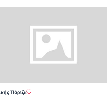
Προσθήκη
Ελληνικός
1.3 €
megreeko
Προσθήκη
κής Πάριζα