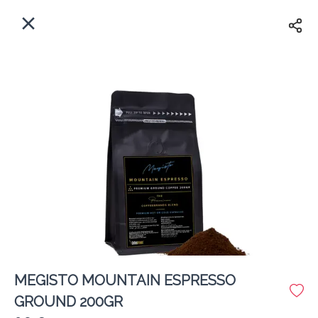
EL
Αρχική
Πού παραδίδουμε;
Συνδεθείτε
Άμεσα
Delivery
Εγγραφή
MEGISTO MOUNTAIN ESPRESSO
Coffeebrands Εθ. Αντίστασης 3
GROUND 200GR
Κόστος παράδοσης
0.0 €
12Λεπτό
0.0 km
5
•
•
•