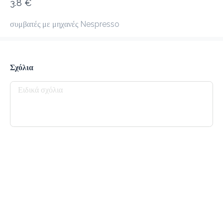
3.8 €
προ-παραγγελία
Κριτικές
•
συμβατές με μηχανές Nespresso
Όλες
Σχόλια