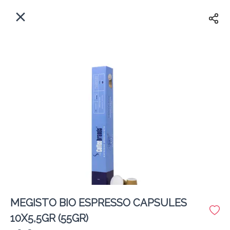
EL
Αρχική
Πού παραδίδουμε;
Συνδεθείτε
Άμεσα
Delivery
Εγγραφή
κλειστό
MEGISTO BIO ESPRESSO CAPSULES
Coffeebrands Εθ. Αντίστασης 3
10X5,5GR (55GR)
Κόστος παράδοσης
0.0 €
12Λεπτό
0.0 km
5
•
•
•