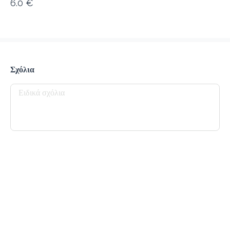
6.0 €
προ-παραγγελία
Κριτικές
•
Όλες
Σχόλια