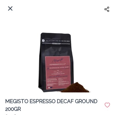
EL
Αρχική
Πού παραδίδουμε;
Συνδεθείτε
Άμεσα
Delivery
Εγγραφή
κλειστό
MEGISTO ESPRESSO DECAF GROUND
Coffeebrands Εθ. Αντίστασης 3
200GR
Κόστος παράδοσης
0.0 €
12Λεπτό
0.0 km
5
•
•
•