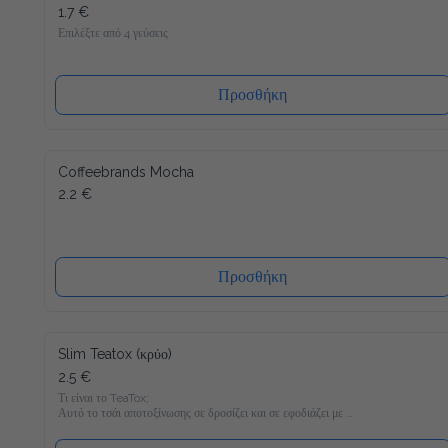
1.7 €
Επιλέξτε από 4 γεύσεις
Προσθήκη
Coffeebrands Mocha
2.2 €
Προσθήκη
Slim Teatox (κρύο)
2.5 €
Τι είναι το TeaTox;

Αυτό το τσάι αποτοξίνωσης σε δροσίζει και σε εφοδιάζει με 
22 βιταμίνες και μέταλλα και είναι γεμάτο υγιεινά υλικά όπως 
Matcha, κουρκουμά και φυσικά γλυκομαννάνη, το οποίο σε 