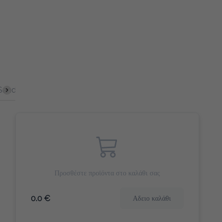
Sandwich
Σφολιάτες
Γλυκά Snacks
Αλμυρά Snack
Προσθέστε προϊόντα στο καλάθι σας
0.0 €
Αδειο καλάθι