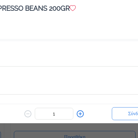
PRESSO BEANS 200GR
White Chocolatina
2.2 €
Ζεστό ή Κρύο
Προσθήκη
Γρανίτες
1.8 €
Σύνδ
Προσθήκη