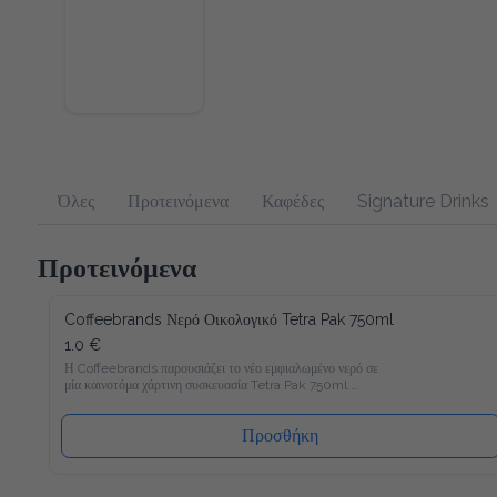
Όλες
Προτεινόμενα
Καφέδες
Signature Drinks
Προτεινόμενα
Coffeebrands Νερό Οικολογικό Tetra Pak 750ml
1.0 €
Η Coffeebrands παρουσιάζει το νέο εμφιαλωμένο νερό σε 
μία καινοτόμα χάρτινη συσκευασία Tetra Pak 750ml.

Το νέο νερό Coffeebrands είναι πλούσιο σε μαγνήσιο με 
ιδανικές αναλογίες μετάλλων και σε χάρτινη συσκευασία Tetra 
Προσθήκη
Pak που θα επιτρέπει στους καταναλωτές μας να 
απολαμβάνουν το εμφιαλωμένο νερό με νέο και φιλικό προς 
το περιβάλλον τρόπο!
