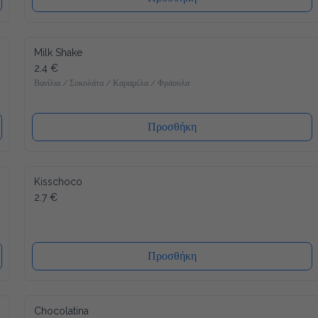
Milk Shake
2.4 €
Βανίλια / Σοκολάτα / Καραμέλα / Φράουλα
Προσθήκη
Kisschoco
2.7 €
Προσθήκη
Chocolatina