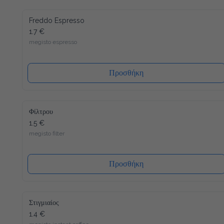
Freddo Espresso
1.7 €
megisto espresso
Προσθήκη
Φίλτρου
1.5 €
megisto filter
Προσθήκη
Στιγμιαίος
1.4 €