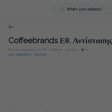
What's your address?
Coffeebrands Εθ. Αντίστασης
Κόστος παράδοσης
0.0 €
12Λεπτό
0.0 km
5
•
•
•
προ-παραγγελία
Κριτικές
•