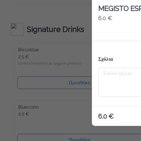
Macchiato το καινούριο σου αγαπημένο ρόφημα για να 
ξεκινήσεις την ημέρα σου. Παρόλο που περιέχει λίγες 
MEGISTO ES
θερμίδες και είναι άνευ ζάχαρης, μπορούμε να σας εγγυηθούμε 
την τυπική Latte Macchiato γεύση! Γλυκύτητα χωρίς τύψεις 
6.0 €
- και αυτό ακόμα γεμάτο βιταμίνες και μέταλλα. Το Slim 
Coffee περιέχει επίσης καφεΐνη.
Signature Drinks
Biscoblue
2.5 €
Σχόλια
white chocolatina με τριμμένο μπισκότο
Προσθήκη
Blueccino
2.2 €
6.0 €
Προσθήκη