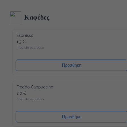
Ακολουθώντας τα αυστηρότερα ποιοτικά πρότυπα στην 
κατασκευή και δεδομένου ότι όλα τα υλικά του είναι 
ανακυκλώσιμα (και το καπάκι), η συσκευασία μας έχει τον 
λιγότερο δυνατό αντίκτυπο στο περιβάλλον. Ενώ ένα άλλο 
Καφέδες
πλεονέκτημα είναι ότι το καπάκι κλείνει ξανά, μετά από κάθε 
χρήση, έτσι ώστε το νερό να διατηρείται πάντα φρέσκο ​​και 
υγιεινό.
Espresso
1.3 €
megisto espresso
Προσθήκη
Freddo Cappuccino
2.0 €
megisto espresso
Προσθήκη