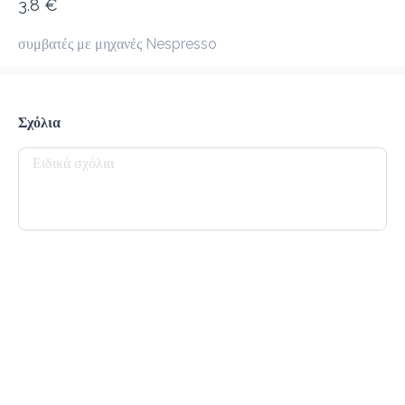
3.8 €
προ-παραγγελία
Κριτικές
•
συμβατές με μηχανές Nespresso
Όλες
Σχόλια