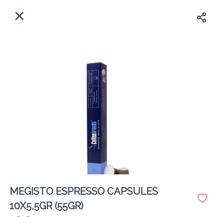
EL
Αρχική
Πού παραδίδουμε;
Συνδεθείτε
Άμεσα
Delivery
Εγγραφή
κλειστό
MEGISTO ESPRESSO CAPSULES
Coffeebrands Εθ. Αντίστασης 3
10X5,5GR (55GR)
Κόστος παράδοσης
0.0 €
12Λεπτό
0.0 km
5
•
•
•