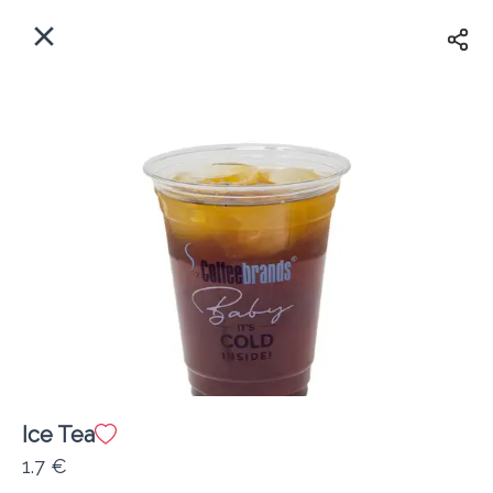
EL
Αρχική
Πού παραδίδουμε;
Συνδεθείτε
Άμεσα
Delivery
Εγγραφή
Ice Tea
Coffeebrands Εθ. Αντίστασης 3
1.7 €
Κόστος παράδοσης
0.0 €
12Λεπτό
0.0 km
5
•
•
•