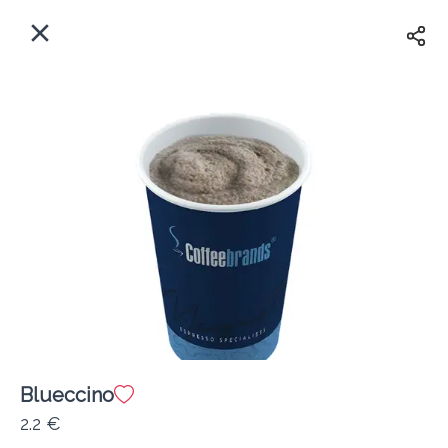
EL
Αρχική
Πού παραδίδουμε;
Συνδεθείτε
Άμεσα
Delivery
Εγγραφή
κλειστό
Blueccino
Coffeebrands Εθ. Αντίστασης 3
2.2 €
Κόστος παράδοσης
0.0 €
12Λεπτό
0.0 km
5
•
•
•