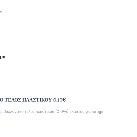
0%
Milk Shake
2.4 €
Βανίλια / Σοκολάτα / Καραμέλα / Φράουλα
Προσθήκη
ημα
Kisschoco
2.7 €
Ο ΤΕΛΟΣ ΠΛΑΣΤΙΚΟΥ 0.10€
Προσθήκη
εριβαλλοντικό τέλος πλαστικού (0,05€ έκαστος για ποτήρι
Chocolatina