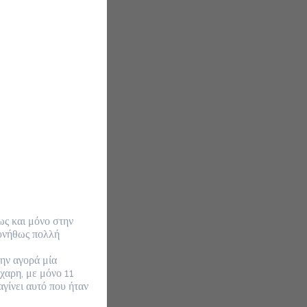
ς και μόνο στην 
υνήθως πολλή 
ην αγορά μία 
αρη, με μόνο 11 
γίνει αυτό που ήταν 