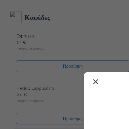
Ακολουθώντας τα αυστηρότερα ποιοτικά πρότυπα στην 
κατασκευή και δεδομένου ότι όλα τα υλικά του είναι 
ανακυκλώσιμα (και το καπάκι), η συσκευασία μας έχει τον 
λιγότερο δυνατό αντίκτυπο στο περιβάλλον. Ενώ ένα άλλο 
Καφέδες
πλεονέκτημα είναι ότι το καπάκι κλείνει ξανά, μετά από κάθε 
χρήση, έτσι ώστε το νερό να διατηρείται πάντα φρέσκο ​​και 
υγιεινό.
Espresso
1.3 €
megisto espresso
Προσθήκη
Freddo Cappuccino
2.0 €
megisto espresso
Προσθήκη