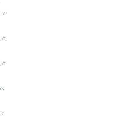
ι
ι 0%
α 0%
White Chocolatina
2.2 €
Ζεστό ή Κρύο
α 0%
Προσθήκη
 0%
Γρανίτες
1.8 €
 0%
Προσθήκη