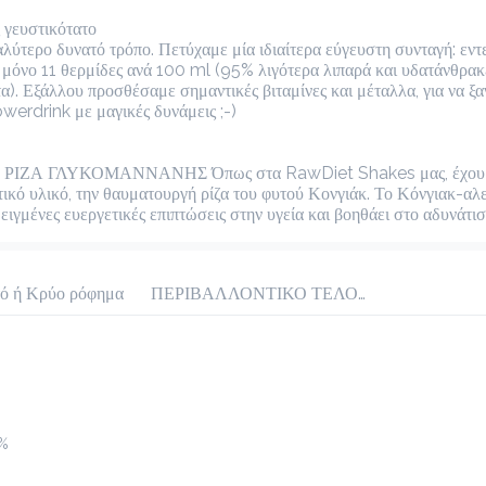
megisto instant coffee
 γευστικότατο

λύτερο δυνατό τρόπο. Πετύχαμε μία ιδιαίτερα εύγευστη συνταγή: εντ
Προσθήκη
 μόνο 11 θερμίδες ανά 100 ml (95% λιγότερα λιπαρά και υδατάνθρακες
). Εξάλλου προσθέσαμε σημαντικές βιταμίνες και μέταλλα, για να ξαν
werdrink με μαγικές δυνάμεις ;-)

Ελληνικός
ΖΑ ΓΛΥΚΟΜΑΝΝΑΝΗΣ Όπως στα RawDiet Shakes μας, έχουμε
1.3 €
ικό υλικό, την θαυματουργή ρίζα του φυτού Κονγιάκ. Το Κόνγιακ-αλεύ
megreeko
ιγμένες ευεργετικές επιπτώσεις στην υγεία και βοηθάει στο αδυνάτισ
Προσθήκη
ό ή Κρύο ρόφημα
ΠΕΡΙΒΑΛΛΟΝΤΙΚΟ ΤΕΛΟΣ ΠΛΑΣΤΙΚΟΥ 0.10€
0%