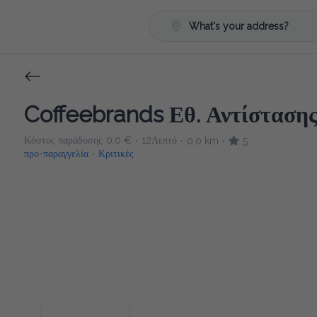
What's your address?
Coffeebrands Εθ. Αντίστασης
Κόστος παράδοσης
0.0 €
12Λεπτό
0.0 km
5
•
•
•
προ-παραγγελία
Κριτικές
•