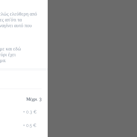
ελώς ελεύθερη από 
 απ'ότι τα 
αγίνει αυτό που 
 και εδώ 
ρι έχει 
μα.
Μέχρι. 3
+
0.3 €
+
0.5 €