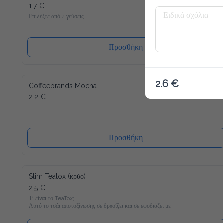
1.7 €
Επιλέξτε από 4 γεύσεις
Προσθήκη
2.6 €
Coffeebrands Mocha
2.2 €
Προσθήκη
Slim Teatox (κρύο)
2.5 €
Τι είναι το TeaTox;

Αυτό το τσάι αποτοξίνωσης σε δροσίζει και σε εφοδιάζει με 
22 βιταμίνες και μέταλλα και είναι γεμάτο υγιεινά υλικά όπως 
Matcha, κουρκουμά και φυσικά γλυκομαννάνη, το οποίο σε 