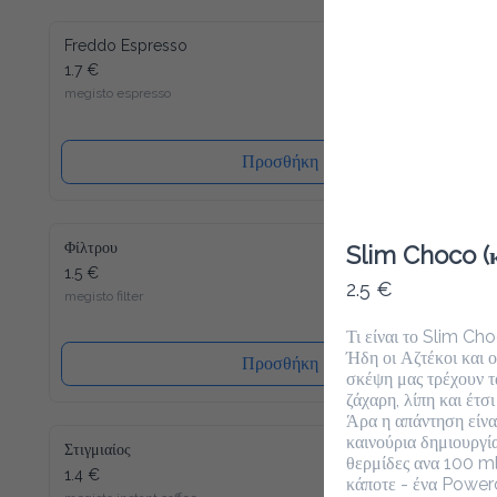
Freddo Espresso
1.7 €
megisto espresso
Προσθήκη
Φίλτρου
Slim Choco (κ
1.5 €
2.5 €
megisto filter
Τι είναι το Slim Cho
Ήδη οι Αζτέκοι και 
Προσθήκη
σκέψη μας τρέχουν τ
ζάχαρη, λίπη και έτσι
Άρα η απάντηση είναι
καινούρια δημιουργία
Στιγμιαίος
θερμίδες ανα 100 ml.
1.4 €
κάποτε - ένα Powerdr