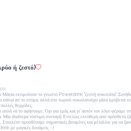
Ice Latte
2.0 €
megisto espresso
Προσθήκη
Espresso Macchiato
ρύο ή ζεστό)
1.4 €
megisto espresso
co;

οι Μάγια εκτιμούσαν το γνωστό Powerdrink "ζεστή σοκολάτα". Συνήθω
Προσθήκη
α σάλια απ΄το στόμα, αλλά στο τωρινό σοκολατούχο γάλα κρύβεται σ
 πολλές θερμίδες.

 απλά να το αφήσουμε; Όχι για εμάς και γι' αυτόν τον λόγο φέραμε στ
. Μία ιδιαίτερα νόστιμη συνταγή: Εντελώς ελεύθερη από πρόσθετη ζάχ
Φραπέ
 Επιπλέον προσθέσαμε σημαντικές βιταμίνες και μέταλλα, για να ξανα
1.4 €
ink με μαγικές δυνάμεις ;-)
