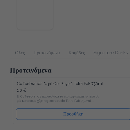
Όλες
Προτεινόμενα
Καφέδες
Signature Drinks
Προτεινόμενα
Coffeebrands Νερό Οικολογικό Tetra Pak 750ml
1.0 €
Η Coffeebrands παρουσιάζει το νέο εμφιαλωμένο νερό σε 
μία καινοτόμα χάρτινη συσκευασία Tetra Pak 750ml.

Το νέο νερό Coffeebrands είναι πλούσιο σε μαγνήσιο με 
ιδανικές αναλογίες μετάλλων και σε χάρτινη συσκευασία Tetra 
Προσθήκη
Pak που θα επιτρέπει στους καταναλωτές μας να 
απολαμβάνουν το εμφιαλωμένο νερό με νέο και φιλικό προς 
το περιβάλλον τρόπο!
