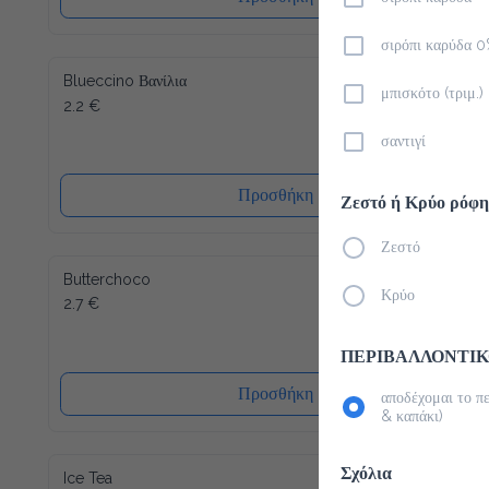
σιρόπι καρύδα 
Blueccino Βανίλια
μπισκότο (τριμ.)
2.2 €
σαντιγί
Προσθήκη
Ζεστό ή Κρύο ρόφ
Ζεστό
Butterchoco
Κρύο
2.7 €
ΠΕΡΙΒΑΛΛΟΝΤΙΚ
Προσθήκη
αποδέχομαι το π
& καπάκι)
Σχόλια
Ice Tea