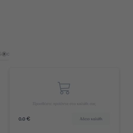
Sandwich
Σφολιάτες
Γλυκά Snacks
Αλμυρά Snack
Προσθέστε προϊόντα στο καλάθι σας
0.0 €
Αδειο καλάθι