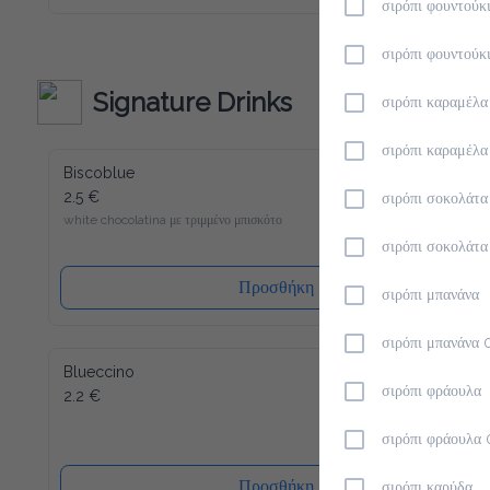
σιρόπι φουντούκ
Macchiato το καινούριο σου αγαπημένο ρόφημα για να 
ξεκινήσεις την ημέρα σου. Παρόλο που περιέχει λίγες 
θερμίδες και είναι άνευ ζάχαρης, μπορούμε να σας εγγυηθούμε 
σιρόπι φουντούκ
την τυπική Latte Macchiato γεύση! Γλυκύτητα χωρίς τύψεις 
- και αυτό ακόμα γεμάτο βιταμίνες και μέταλλα. Το Slim 
Coffee περιέχει επίσης καφεΐνη.
Signature Drinks
σιρόπι καραμέλα
σιρόπι καραμέλ
Biscoblue
2.5 €
σιρόπι σοκολάτα
white chocolatina με τριμμένο μπισκότο
σιρόπι σοκολάτ
Προσθήκη
σιρόπι μπανάνα
σιρόπι μπανάνα
Blueccino
σιρόπι φράουλα
2.2 €
σιρόπι φράουλα
Προσθήκη
σιρόπι καρύδα