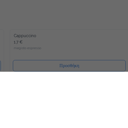
Cappuccino
1.7 €
megisto espresso
Προσθήκη
Americano
1.7 €
megisto espresso
Προσθήκη