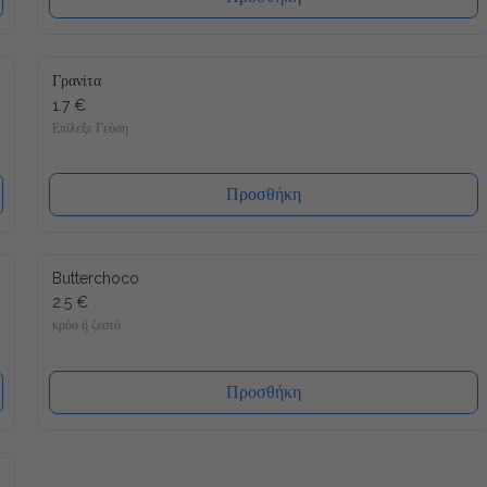
Γρανίτα
1.7 €
Επίλεξε Γεύση
Προσθήκη
Butterchoco
2.5 €
κρύο ή ζεστό
Προσθήκη