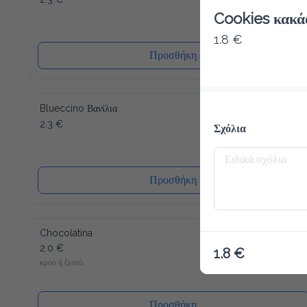
Cookies κακά
1.8 €
Προσθήκη
Blueccino Βανίλια
2.3 €
Σχόλια
Προσθήκη
Chocolatina
2.0 €
1.8 €
κρύο ή ζεστό
Προσθήκη