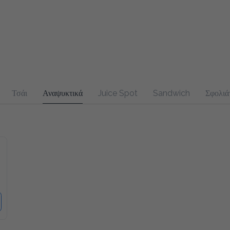
Τσάι
Αναψυκτικά
Juice Spot
Sandwich
Σφολιά