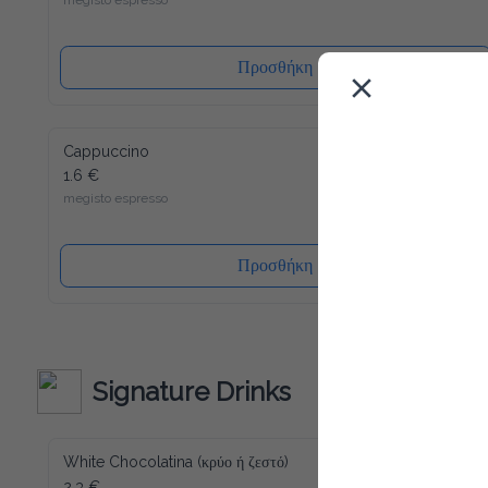
megisto espresso
Προσθήκη
Cappuccino
1.6 €
megisto espresso
Προσθήκη
Signature Drinks
White Chocolatina (κρύο ή ζεστό)
2.3 €