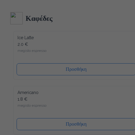
Ακολουθώντας τα αυστηρότερα ποιοτικά πρότυπα στην 
κατασκευή και δεδομένου ότι όλα τα υλικά του είναι 
ανακυκλώσιμα (και το καπάκι), η συσκευασία μας έχει τον 
λιγότερο δυνατό αντίκτυπο στο περιβάλλον. Ενώ ένα άλλο 
Καφέδες
πλεονέκτημα είναι ότι το καπάκι κλείνει ξανά, μετά από κάθε 
χρήση, έτσι ώστε το νερό να διατηρείται πάντα φρέσκο ​​και 
υγιεινό.
Ice Latte
2.0 €
megisto espresso
Προσθήκη
Americano
1.8 €
megisto espresso
Προσθήκη