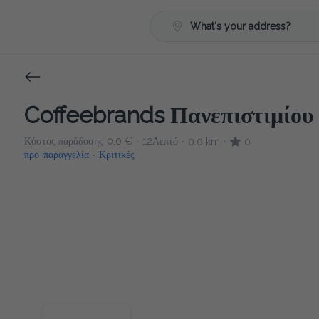
What's your address?
Coffeebrands Πανεπιστιμίου
Κόστος παράδοσης
0.0 €
12Λεπτό
0.0 km
0
•
•
•
προ-παραγγελία
Κριτικές
•