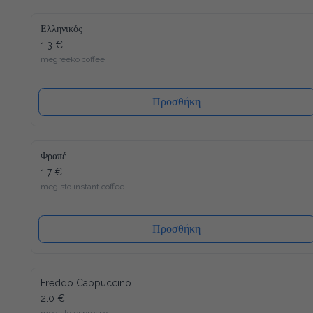
Ελληνικός
1.3 €
megreeko coffee
Προσθήκη
Φραπέ
1.7 €
megisto instant coffee
Προσθήκη
Freddo Cappuccino
2.0 €