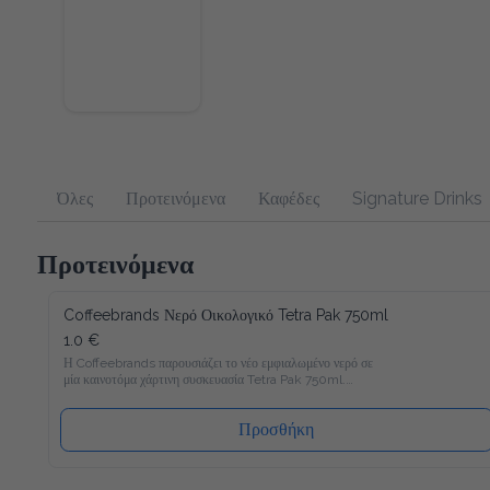
Όλες
Προτεινόμενα
Καφέδες
Signature Drinks
Προτεινόμενα
Coffeebrands Νερό Οικολογικό Tetra Pak 750ml
1.0 €
Η Coffeebrands παρουσιάζει το νέο εμφιαλωμένο νερό σε 
μία καινοτόμα χάρτινη συσκευασία Tetra Pak 750ml.

Το νέο νερό Coffeebrands είναι πλούσιο σε μαγνήσιο με 
ιδανικές αναλογίες μετάλλων και σε χάρτινη συσκευασία Tetra 
Προσθήκη
Pak που θα επιτρέπει στους καταναλωτές μας να 
απολαμβάνουν το εμφιαλωμένο νερό με νέο και φιλικό προς 
το περιβάλλον τρόπο!
