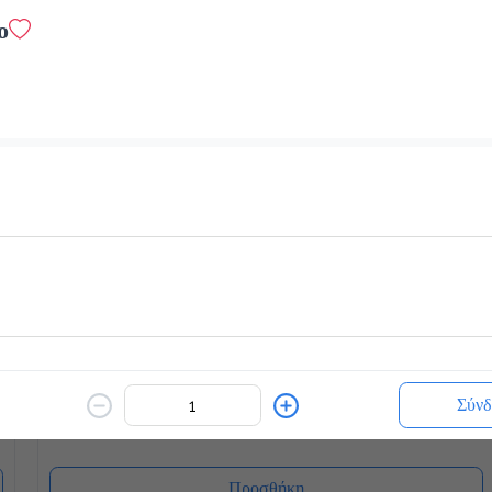
white chocolatina με τριμμένο μπισκότο
ο
Προσθήκη
Blueccino
2.3 €
Προσθήκη
Kisschoco
2.5 €
Σύνδ
κρύο ή ζεστό
Προσθήκη