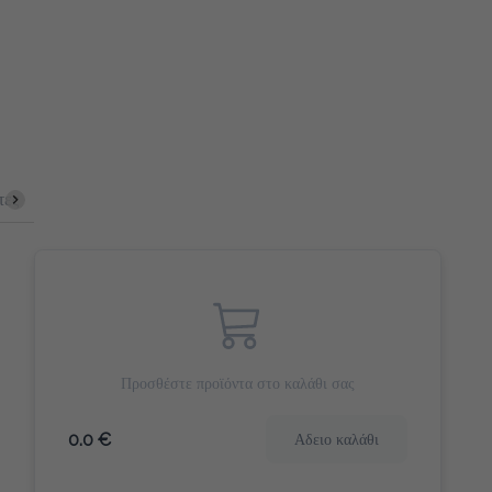
τες
Cookies & Bites
Γλυκά Snack
Αλμυρά Snack
Προσθέστε προϊόντα στο καλάθι σας
0.0 €
Αδειο καλάθι