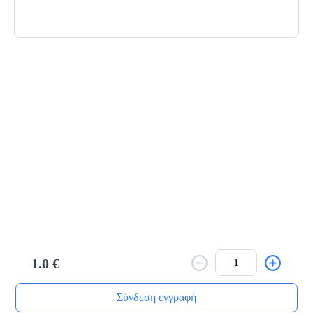
Το μενού δεν είναι διαθέσιμο.
Πίσω
1.0 €
Σύνδεση εγγραφή
Αρχική
Αναζήτηση
Καλάθι μου
Παραγγελίες
Προφίλ