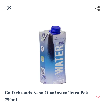
EL
Αρχική
Πού παραδίδουμε;
Συνδεθείτε
Άμεσα
Delivery
Εγγραφή
κλειστό
Coffeebrands Νερό Οικολογικό Tetra Pak
Coffeebrands Πανεπιστιμίου 30
750ml
Κόστος παράδοσης
0.0 €
12Λεπτό
0.0 km
0
•
•
•