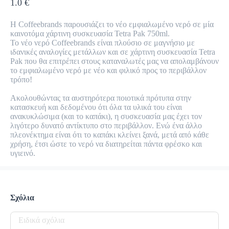
1.0 €
προ-παραγγελία
Κριτικές
•
Η Coffeebrands παρουσιάζει το νέο εμφιαλωμένο νερό σε μία 
καινοτόμα χάρτινη συσκευασία Tetra Pak 750ml.

Όλες
Το νέο νερό Coffeebrands είναι πλούσιο σε μαγνήσιο με 
ιδανικές αναλογίες μετάλλων και σε χάρτινη συσκευασία Tetra 
Pak που θα επιτρέπει στους καταναλωτές μας να απολαμβάνουν 
το εμφιαλωμένο νερό με νέο και φιλικό προς το περιβάλλον 
τρόπο!

Ακολουθώντας τα αυστηρότερα ποιοτικά πρότυπα στην 
κατασκευή και δεδομένου ότι όλα τα υλικά του είναι 
ανακυκλώσιμα (και το καπάκι), η συσκευασία μας έχει τον 
λιγότερο δυνατό αντίκτυπο στο περιβάλλον. Ενώ ένα άλλο 
πλεονέκτημα είναι ότι το καπάκι κλείνει ξανά, μετά από κάθε 
χρήση, έτσι ώστε το νερό να διατηρείται πάντα φρέσκο ​​και 
υγιεινό.
Σχόλια