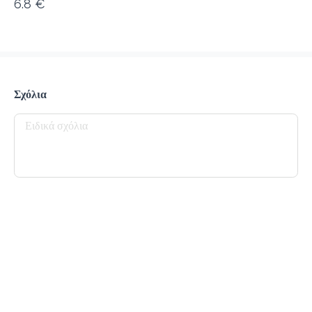
6.8 €
προ-παραγγελία
Κριτικές
•
Όλες
Σχόλια