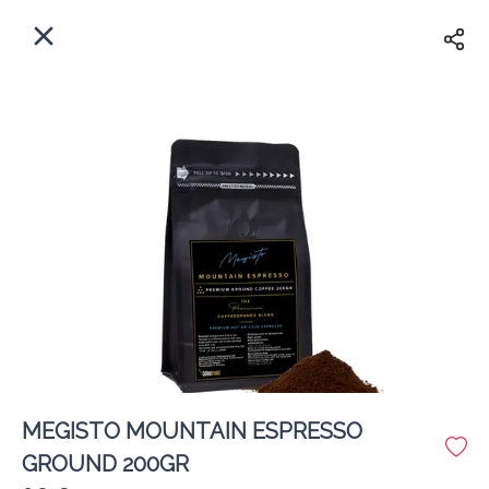
EL
Αρχική
Πού παραδίδουμε;
Συνδεθείτε
Άμεσα
Delivery
Εγγραφή
κλειστό
MEGISTO MOUNTAIN ESPRESSO
Coffeebrands Πανεπιστιμίου 30
GROUND 200GR
Κόστος παράδοσης
0.0 €
12Λεπτό
0.0 km
0
•
•
•