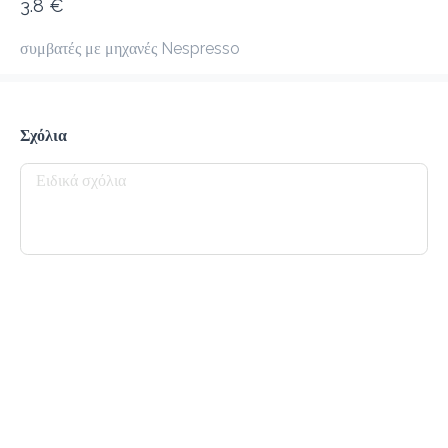
3.8 €
προ-παραγγελία
Κριτικές
•
συμβατές με μηχανές Nespresso
Όλες
Σχόλια