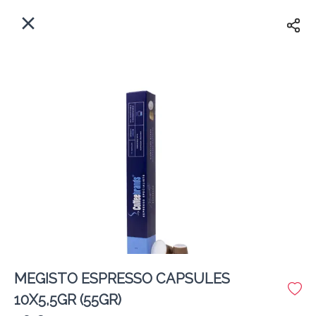
EL
Αρχική
Πού παραδίδουμε;
Συνδεθείτε
Άμεσα
Delivery
Εγγραφή
κλειστό
MEGISTO ESPRESSO CAPSULES
Coffeebrands Πανεπιστιμίου 30
10X5,5GR (55GR)
Κόστος παράδοσης
0.0 €
12Λεπτό
0.0 km
0
•
•
•