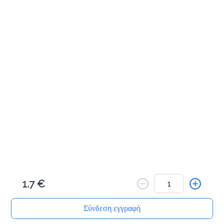
Μπαγκέτα λευκή γαλοπούλα
2.8 €
τυρί, ντομάτα, μαρούλι, μαγιονέζα
Προσθήκη
Μπαγκέτα λευκή ζαμπόν
2.8 €
τυρί, ντομάτα, μαρούλι, μαγιονέζα
Προσθήκη
1.7 €
Μπαγκέτα λευκή σαλάμι
2.8 €
Σύνδεση εγγραφή
τυρί, ντομάτα, μαρούλι, μαγιονέζα
Αρχική
Αναζήτηση
Καλάθι μου
Παραγγελίες
Προφίλ