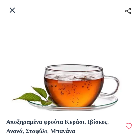
EL
Αρχική
Πού παραδίδουμε;
Συνδεθείτε
Άμεσα
Delivery
Εγγραφή
Αποξηραμένα φρούτα Κεράσι, Ιβίσκος,
Coffeebrands Πανεπιστιμίου 30
Ανανά, Σταφύλι, Μπανάνα
Κόστος παράδοσης
0.0 €
12Λεπτό
0.0 km
0
•
•
•