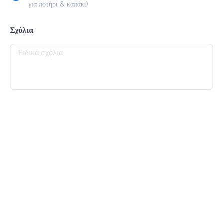
για ποτήρι & καπάκι)
Καφέδες
Σχόλια
Ice Latte
2.0 €
megisto espresso
Προσθήκη
Espresso Macchiato
1.3 €
megisto espresso
Προσθήκη