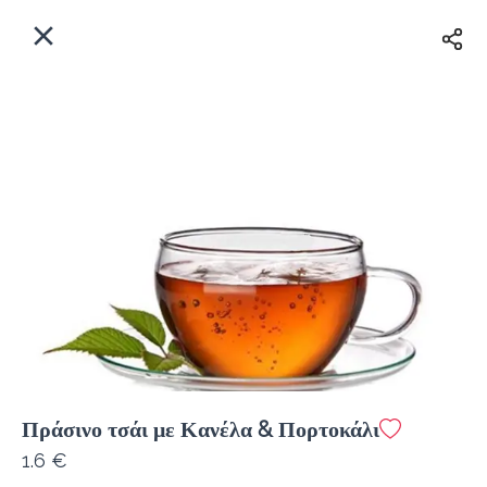
EL
Αρχική
Πού παραδίδουμε;
Συνδεθείτε
Άμεσα
Delivery
Εγγραφή
Πράσινο τσάι με Κανέλα & Πορτοκάλι
Coffeebrands Πανεπιστιμίου 30
1.6 €
Κόστος παράδοσης
0.0 €
12Λεπτό
0.0 km
0
•
•
•