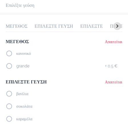
Επιλέξτε γεύση
προ-παραγγελία
Κριτικές
•
Όλες
ΜΕΓΕΘΟΣ
ΕΠΙΛΕΞΤΕ ΓΕΥΣΗ
ΕΠΙΛΕΞΤΕ
ΜΕΓΕΘΟΣ
Απαιτείται
κανονικό
grande
+
0.5 €
ΕΠΙΛΕΞΤΕ ΓΕΥΣΗ
Απαιτείται
βανίλια
σοκολάτα
καραμέλα