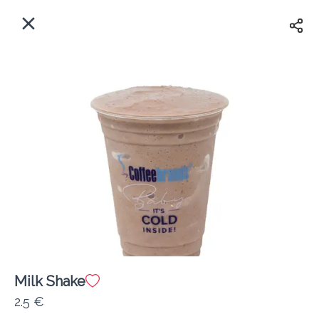
EL
Αρχική
Πού παραδίδουμε;
Συνδεθείτε
Άμεσα
Delivery
Εγγραφή
κλειστό
Milk Shake
Coffeebrands Πανεπιστιμίου 30
2.5 €
Κόστος παράδοσης
0.0 €
12Λεπτό
0.0 km
0
•
•
•