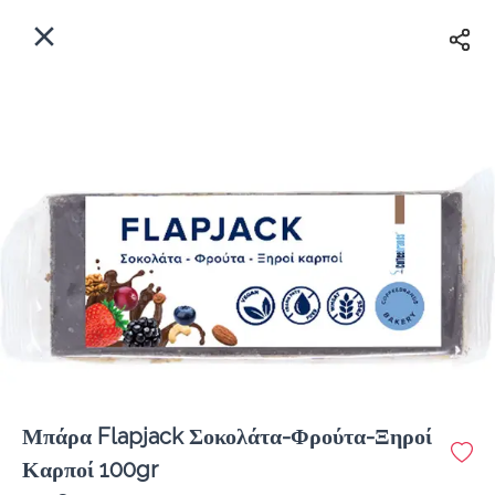
EL
Αρχική
Πού παραδίδουμε;
Συνδεθείτε
Άμεσα
Delivery
Εγγραφή
Μπάρα Flapjack Σοκολάτα-Φρούτα-Ξηροί
Coffeebrands Πανεπιστιμίου 30
Καρποί 100gr
Κόστος παράδοσης
0.0 €
12Λεπτό
0.0 km
0
•
•
•