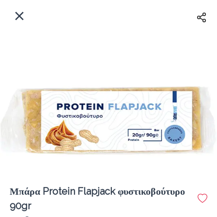
EL
Αρχική
Πού παραδίδουμε;
Συνδεθείτε
Άμεσα
Delivery
Εγγραφή
Μπάρα Protein Flapjack φυστικοβούτυρο
Coffeebrands Πανεπιστιμίου 30
90gr
Κόστος παράδοσης
0.0 €
12Λεπτό
0.0 km
0
•
•
•