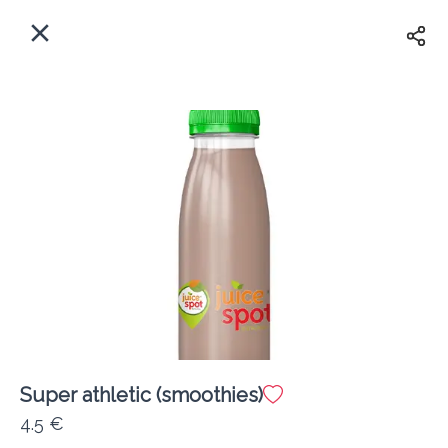
EL
Αρχική
Πού παραδίδουμε;
Συνδεθείτε
Άμεσα
Delivery
Εγγραφή
κλειστό
Super athletic (smoothies)
Coffeebrands Πανεπιστιμίου 30
4.5 €
Κόστος παράδοσης
0.0 €
12Λεπτό
0.0 km
0
•
•
•