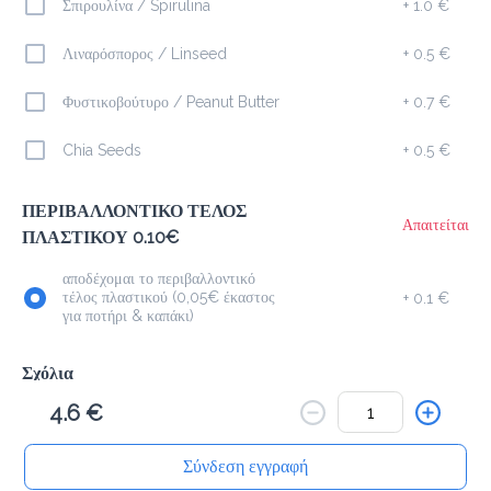
Το μενού δεν είναι διαθέσιμο.
Σπιρουλίνα / Spirulina
+
1.0 €
Λιναρόσπορος / Linseed
+
0.5 €
Πίσω
Φυστικοβούτυρο / Peanut Butter
+
0.7 €
Chia Seeds
+
0.5 €
ΠΕΡΙΒΑΛΛΟΝΤΙΚΟ ΤΕΛΟΣ
Απαιτείται
ΠΛΑΣΤΙΚΟΥ 0.10€
αποδέχομαι το περιβαλλοντικό
τέλος πλαστικού (0,05€ έκαστος
+
0.1 €
για ποτήρι & καπάκι)
Σχόλια
4.6 €
Σύνδεση εγγραφή
Αρχική
Αναζήτηση
Καλάθι μου
Παραγγελίες
Προφίλ