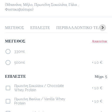
(Μπανάνα, Μήλο, Πρωτεΐνη Σοκολάτα, Γάλα , 
προ-παραγγελία
Κριτικές
•
Φυστικοβούτυρο)
Όλες
ΜΕΓΕΘΟΣ
ΕΠΙΛΕΞΤΕ
ΠΕΡΙΒΑΛΛΟΝΤΙΚΟ ΤΕΛΟΣ ΠΛΑΣΤΙΚΟΥ 0.10€
ΜΕΓΕΘΟΣ
Απαιτείται
330ml
500ml
+
1.0 €
ΕΠΙΛΕΞΤΕ
Μέχρι. 5
Πρωτεΐνη Σοκολάτα / Chocolate
+
1.0 €
Whey Protein
Πρωτεΐνη Βανίλια / Vanilla Whey
+
1.0 €
Protein