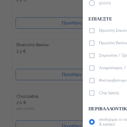
500ml
ΕΠΙΛΕΞΤΕ
Προσθήκη
Πρωτεΐνη Σοκολά
Πρωτεΐνη Βανίλια
Blueccino Βανίλια
2.3 €
Σπιρουλίνα / Spir
Λιναρόσπορος / 
Προσθήκη
Φυστικοβούτυρο 
Chia Seeds
Chocolatina
2.0 €
κρύο ή ζεστό
ΠΕΡΙΒΑΛΛΟΝΤΙΚΟ
αποδέχομαι το πε
& καπάκι)
Προσθήκη