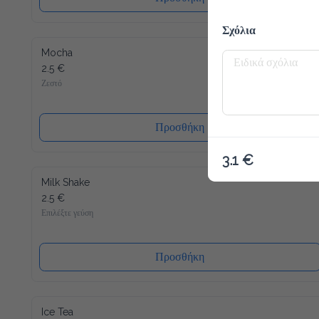
Σχόλια
Mocha
2.5 €
Ζεστό
Προσθήκη
3.1 €
Milk Shake
2.5 €
Επιλέξτε γεύση
Προσθήκη
Ice Tea