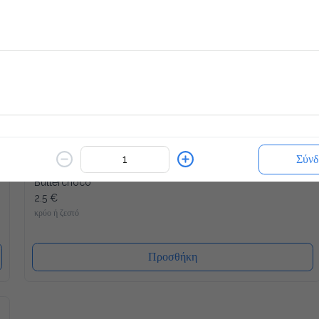
Γρανίτα
1.7 €
Επίλεξε Γεύση
Προσθήκη
Σύνδ
Butterchoco
2.5 €
κρύο ή ζεστό
Προσθήκη