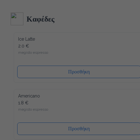
κατασκευή και δεδομένου ότι όλα τα υλικά του είναι 
ανακυκλώσιμα (και το καπάκι), η συσκευασία μας έχει τον 
λιγότερο δυνατό αντίκτυπο στο περιβάλλον. Ενώ ένα άλλο 
Καφέδες
πλεονέκτημα είναι ότι το καπάκι κλείνει ξανά, μετά από κάθε 
χρήση, έτσι ώστε το νερό να διατηρείται πάντα φρέσκο ​​και 
υγιεινό.
Ice Latte
2.0 €
megisto espresso
Προσθήκη
Americano
1.8 €
megisto espresso
Προσθήκη