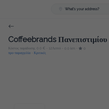
What's your address?
Coffeebrands Πανεπιστιμίου 
Κόστος παράδοσης
0.0 €
12Λεπτό
0.0 km
0
•
•
•
προ-παραγγελία
Κριτικές
•