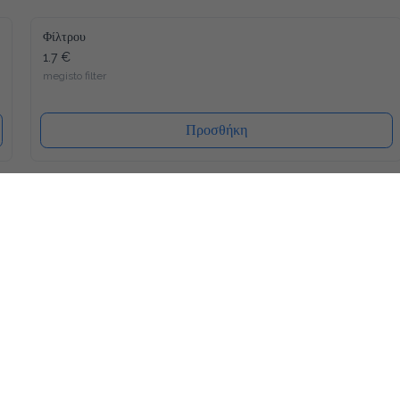
Φίλτρου
1.7 €
megisto filter
Προσθήκη
Latte
2.0 €
megisto espresso
Προσθήκη
Freddo Espresso
1.8 €
megisto espresso