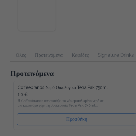
Όλες
Προτεινόμενα
Καφέδες
Signature Drinks
Προτεινόμενα
Coffeebrands Νερό Οικολογικό Tetra Pak 750ml
1.0 €
Η Coffeebrands παρουσιάζει το νέο εμφιαλωμένο νερό σε μία 
καινοτόμα χάρτινη συσκευασία Tetra Pak 750ml.

Το νέο νερό Coffeebrands είναι πλούσιο σε μαγνήσιο με 
ιδανικές αναλογίες μετάλλων και σε χάρτινη συσκευασία Tetra 
Pak που θα επιτρέπει στους καταναλωτές μας να 
Προσθήκη
απολαμβάνουν το εμφιαλωμένο νερό με νέο και φιλικό προς 
το περιβάλλον τρόπο!

Ακολουθώντας τα αυστηρότερα ποιοτικά πρότυπα στην 