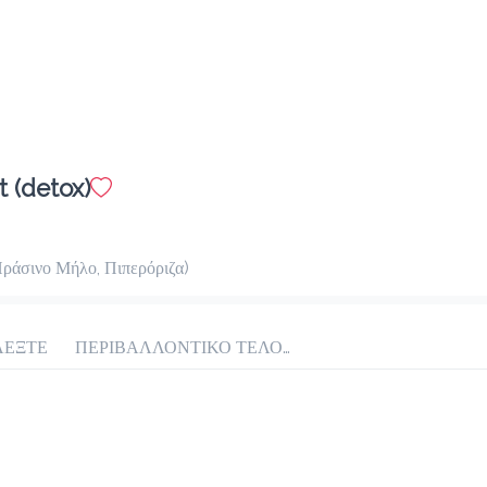
Προσθήκη
Στιγμιαίος
1.7 €
 (detox)
megisto instant coffee
Προσθήκη
Πράσινο Μήλο, Πιπερόριζα)
ΛΕΞΤΕ
ΠΕΡΙΒΑΛΛΟΝΤΙΚΟ ΤΕΛΟΣ ΠΛΑΣΤΙΚΟΥ 0.10€
Biscoblue
2.5 €