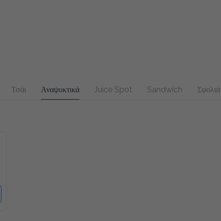
Τσάι
Αναψυκτικά
Juice Spot
Sandwich
Σφολιάτες