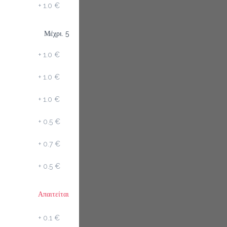
+
1.0 €
Μέχρι. 5
+
1.0 €
+
1.0 €
+
1.0 €
+
0.5 €
+
0.7 €
+
0.5 €
Απαιτείται
+
0.1 €