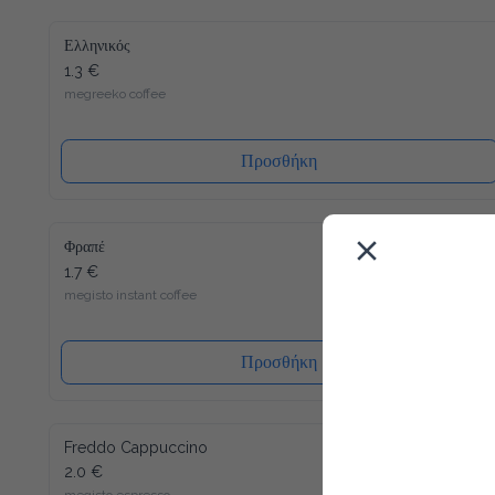
Ελληνικός
1.3 €
megreeko coffee
Προσθήκη
Φραπέ
1.7 €
megisto instant coffee
Προσθήκη
Freddo Cappuccino
2.0 €
megisto espresso