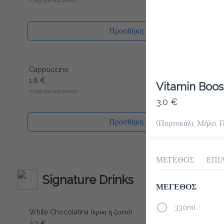
Προσθήκη
Cappuccino
1.6 €
Vitamin Boost
megisto espresso
3.0 €
Προσθήκη
(Πορτοκάλι, Μήλο, 
ΜΕΓΕΘΟΣ
ΕΠΙ
Signature Drinks
ΜΕΓΕΘΟΣ
330ml
White Chocolatina (κρύο ή ζεστό)
2.3 €