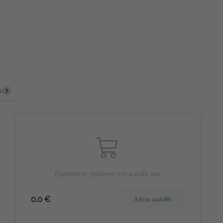
Cookies & Bites
Γλυκά Snack
Αλμυρά Snack
Αποξηραμ
Προσθέστε προϊόντα στο καλάθι σας
0.0 €
Αδειο καλάθι