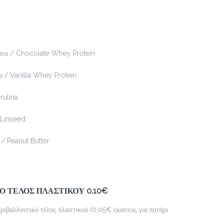
white chocolatina με τριμμένο μπισκότο
Προσθήκη
τα / Chocolate Whey Protein
 / Vanilla Whey Protein
Blueccino
2.3 €
ulina
Linseed
Προσθήκη
/ Peanut Butter
Kisschoco
2.5 €
κρύο ή ζεστό
 ΤΕΛΟΣ ΠΛΑΣΤΙΚΟΥ 0.10€
ριβαλλοντικό τέλος πλαστικού (0,05€ έκαστος για ποτήρι
Προσθήκη