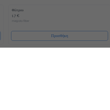
Φίλτρου
1.7 €
megisto filter
Προσθήκη
Latte
2.0 €
megisto espresso
Προσθήκη
Freddo Espresso
1.8 €
megisto espresso