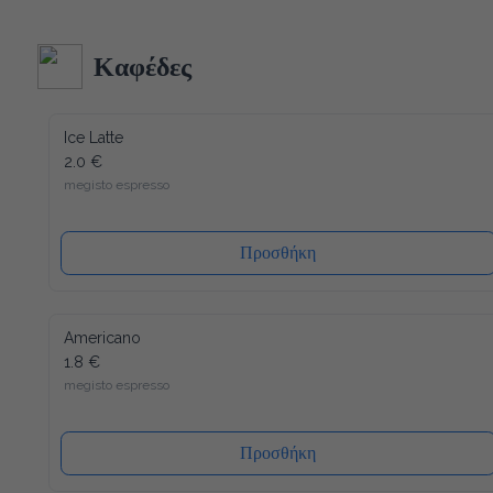
κατασκευή και δεδομένου ότι όλα τα υλικά του είναι 
ανακυκλώσιμα (και το καπάκι), η συσκευασία μας έχει τον 
λιγότερο δυνατό αντίκτυπο στο περιβάλλον. Ενώ ένα άλλο 
Καφέδες
πλεονέκτημα είναι ότι το καπάκι κλείνει ξανά, μετά από κάθε 
χρήση, έτσι ώστε το νερό να διατηρείται πάντα φρέσκο ​​και 
υγιεινό.
Ice Latte
2.0 €
megisto espresso
Προσθήκη
Americano
1.8 €
megisto espresso
Προσθήκη