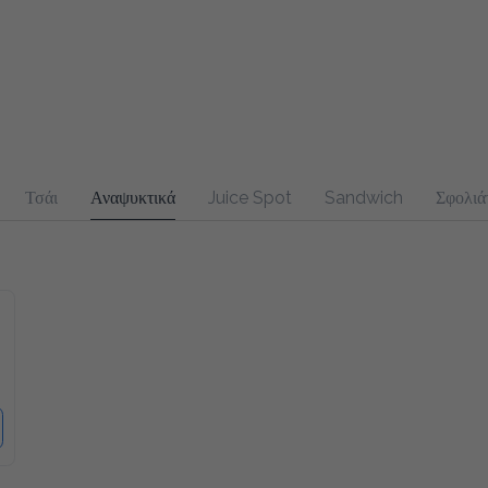
Τσάι
Αναψυκτικά
Juice Spot
Sandwich
Σφολιάτες