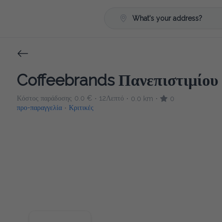
What's your address?
Coffeebrands Πανεπιστιμίου 
Κόστος παράδοσης
0.0 €
12Λεπτό
0.0 km
0
•
•
•
προ-παραγγελία
Κριτικές
•