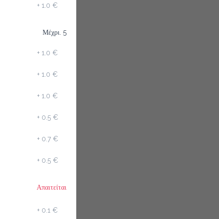
+
1.0 €
Μέχρι. 5
+
1.0 €
+
1.0 €
+
1.0 €
+
0.5 €
+
0.7 €
+
0.5 €
Απαιτείται
+
0.1 €