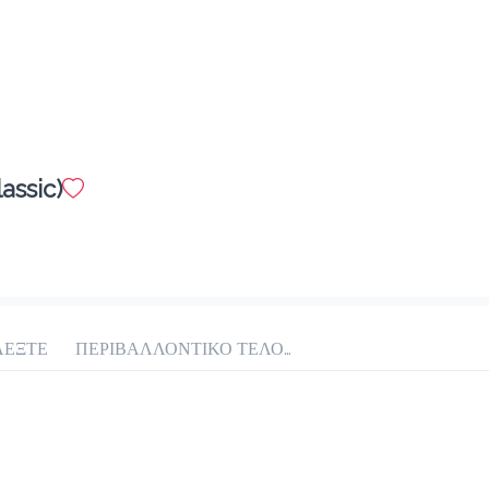
Προσθήκη
Στιγμιαίος
1.7 €
assic)
megisto instant coffee
Προσθήκη
ΛΕΞΤΕ
ΠΕΡΙΒΑΛΛΟΝΤΙΚΟ ΤΕΛΟΣ ΠΛΑΣΤΙΚΟΥ 0.10€
Biscoblue
2.5 €