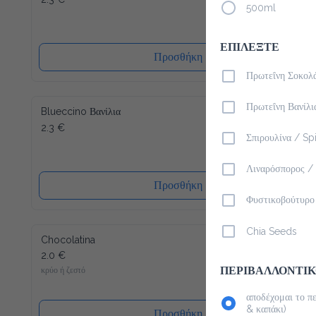
500ml
ΕΠΙΛΕΞΤΕ
Προσθήκη
Πρωτεΐνη Σοκολά
Πρωτεΐνη Βανίλια
Blueccino Βανίλια
2.3 €
Σπιρουλίνα / Spir
Λιναρόσπορος / 
Προσθήκη
Φυστικοβούτυρο 
Chia Seeds
Chocolatina
2.0 €
κρύο ή ζεστό
ΠΕΡΙΒΑΛΛΟΝΤΙΚΟ
αποδέχομαι το πε
& καπάκι)
Προσθήκη