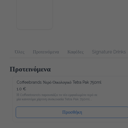
Όλες
Προτεινόμενα
Καφέδες
Signature Drinks
Προτεινόμενα
Coffeebrands Νερό Οικολογικό Tetra Pak 750ml
1.0 €
Η Coffeebrands παρουσιάζει το νέο εμφιαλωμένο νερό σε μία 
καινοτόμα χάρτινη συσκευασία Tetra Pak 750ml.

Το νέο νερό Coffeebrands είναι πλούσιο σε μαγνήσιο με 
ιδανικές αναλογίες μετάλλων και σε χάρτινη συσκευασία Tetra 
Pak που θα επιτρέπει στους καταναλωτές μας να 
Προσθήκη
απολαμβάνουν το εμφιαλωμένο νερό με νέο και φιλικό προς 
το περιβάλλον τρόπο!

Ακολουθώντας τα αυστηρότερα ποιοτικά πρότυπα στην 