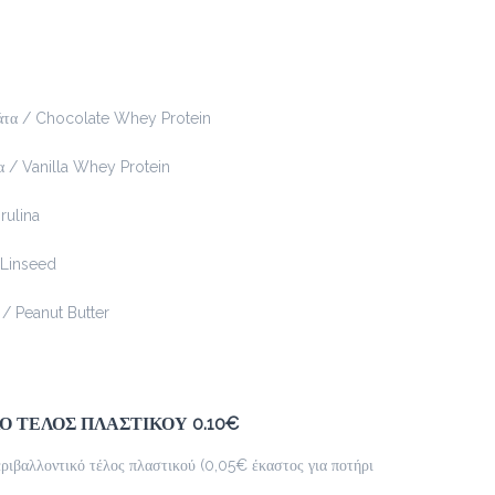
white chocolatina με τριμμένο μπισκότο
Προσθήκη
τα / Chocolate Whey Protein
 / Vanilla Whey Protein
Blueccino
2.3 €
ulina
Linseed
Προσθήκη
/ Peanut Butter
Kisschoco
2.5 €
κρύο ή ζεστό
 ΤΕΛΟΣ ΠΛΑΣΤΙΚΟΥ 0.10€
ριβαλλοντικό τέλος πλαστικού (0,05€ έκαστος για ποτήρι
Προσθήκη