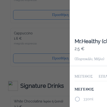
Προσθήκη
Cappuccino
1.6 €
Mr.Healthy (cl
megisto espresso
2.5 €
Προσθήκη
(Πορτοκάλι, Μήλο)
ΜΕΓΕΘΟΣ
ΕΠΙ
Signature Drinks
ΜΕΓΕΘΟΣ
330ml
White Chocolatina (κρύο ή ζεστό)
2.3 €