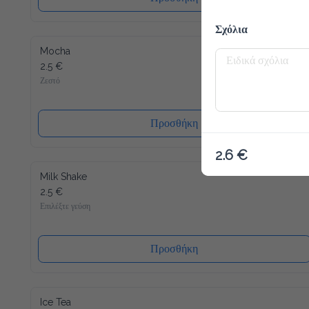
Σχόλια
Mocha
2.5 €
Ζεστό
Προσθήκη
2.6 €
Milk Shake
2.5 €
Επιλέξτε γεύση
Προσθήκη
Ice Tea