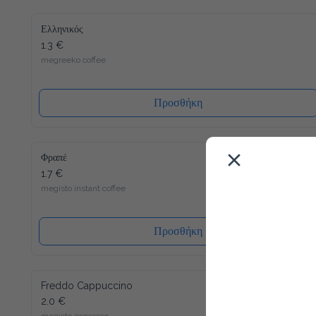
Ελληνικός
1.3 €
megreeko coffee
Προσθήκη
Φραπέ
1.7 €
megisto instant coffee
Προσθήκη
Freddo Cappuccino
2.0 €
megisto espresso