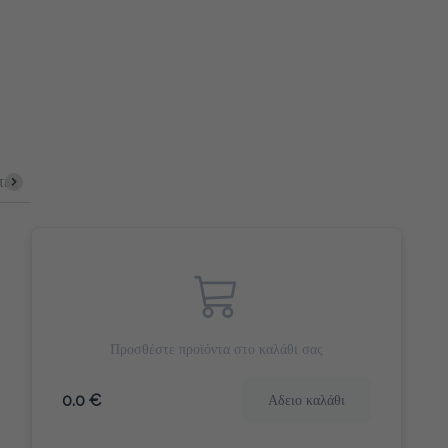
Cookies & Bites
Γλυκά Snack
Αλμυρά Snack
Αποξηραμ
Προσθέστε προϊόντα στο καλάθι σας
0.0 €
Αδειο καλάθι