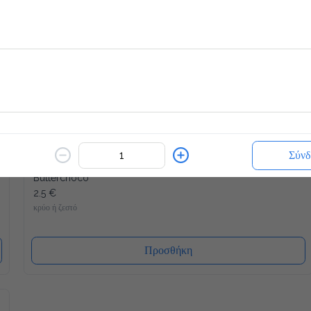
Γρανίτα
1.7 €
Επίλεξε Γεύση
Προσθήκη
Σύνδ
Butterchoco
2.5 €
κρύο ή ζεστό
Προσθήκη