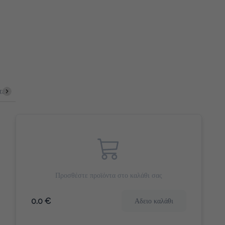
τες
Cookies & Bites
Γλυκά Snack
Αλμυρά Snack
Προσθέστε προϊόντα στο καλάθι σας
0.0 €
Αδειο καλάθι