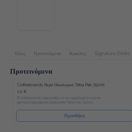
Όλες
Προτεινόμενα
Καφέδες
Signature Drinks
Προτεινόμενα
Coffeebrands Νερό Οικολογικό Tetra Pak 750ml
1.0 €
Η Coffeebrands παρουσιάζει το νέο εμφιαλωμένο νερό σε 
μία καινοτόμα χάρτινη συσκευασία Tetra Pak 750ml.

Το νέο νερό Coffeebrands είναι πλούσιο σε μαγνήσιο με 
ιδανικές αναλογίες μετάλλων και σε χάρτινη συσκευασία Tetra 
Προσθήκη
Pak που θα επιτρέπει στους καταναλωτές μας να 
απολαμβάνουν το εμφιαλωμένο νερό με νέο και φιλικό προς 
το περιβάλλον τρόπο!
