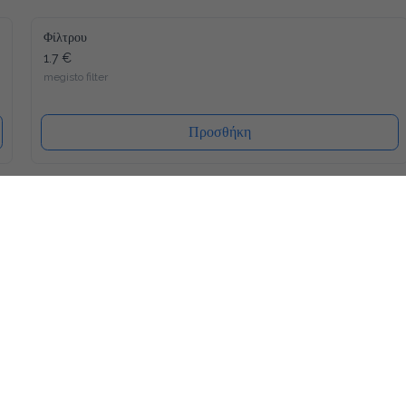
Φίλτρου
1.7 €
megisto filter
Προσθήκη
Latte
2.0 €
megisto espresso
Προσθήκη
Freddo Espresso
1.8 €