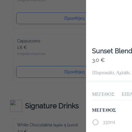
megisto espresso
Προσθήκη
Cappuccino
1.6 €
Sunset Blend 
megisto espresso
3.0 €
Προσθήκη
(Πορτοκάλι, Αχλάδι,
ΜΕΓΕΘΟΣ
ΕΠΙ
Signature Drinks
ΜΕΓΕΘΟΣ
330ml
White Chocolatina (κρύο ή ζεστό)
2.3 €