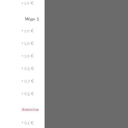
+
1.0 €
Μέχρι. 5
+
1.0 €
+
1.0 €
+
1.0 €
+
0.5 €
+
0.7 €
+
0.5 €
Απαιτείται
+
0.1 €