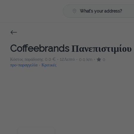
What's your address?
Coffeebrands Πανεπιστιμίου
Κόστος παράδοσης
0.0 €
12Λεπτό
0.0 km
0
•
•
•
προ-παραγγελία
Κριτικές
•