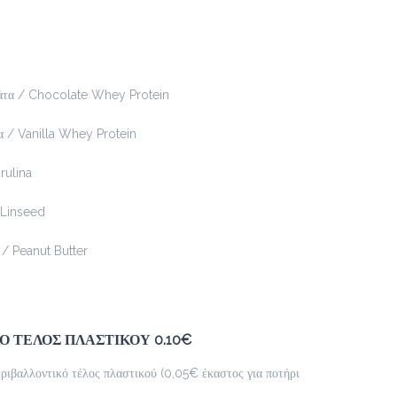
white chocolatina με τριμμένο μπισκότο
Προσθήκη
άτα / Chocolate Whey Protein
α / Vanilla Whey Protein
Blueccino
2.3 €
rulina
 Linseed
Προσθήκη
/ Peanut Butter
Kisschoco
2.5 €
Ο ΤΕΛΟΣ ΠΛΑΣΤΙΚΟΥ 0.10€
κρύο ή ζεστό
εριβαλλοντικό τέλος πλαστικού (0,05€ έκαστος για ποτήρι
Προσθήκη