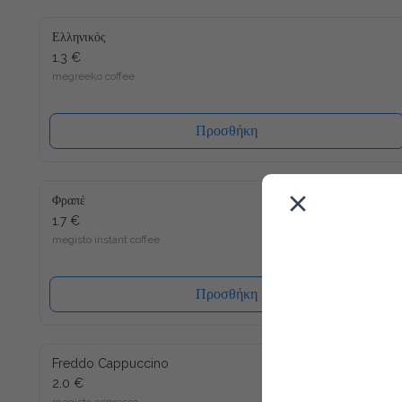
Ελληνικός
1.3 €
megreeko coffee
Προσθήκη
Φραπέ
1.7 €
megisto instant coffee
Προσθήκη
Freddo Cappuccino
2.0 €