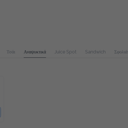
Τσάι
Αναψυκτικά
Juice Spot
Sandwich
Σφολιά