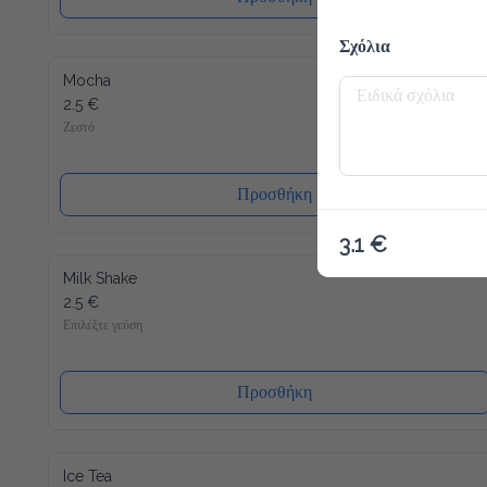
Σχόλια
Mocha
2.5 €
Ζεστό
Προσθήκη
3.1 €
Milk Shake
2.5 €
Επιλέξτε γεύση
Προσθήκη
Ice Tea