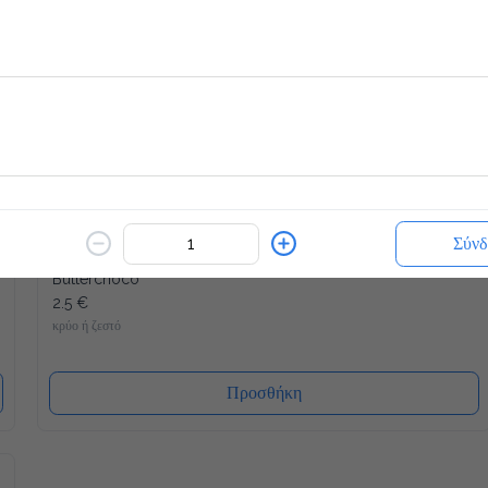
Γρανίτα
1.7 €
Επίλεξε Γεύση
Προσθήκη
Σύνδ
Butterchoco
2.5 €
κρύο ή ζεστό
Προσθήκη