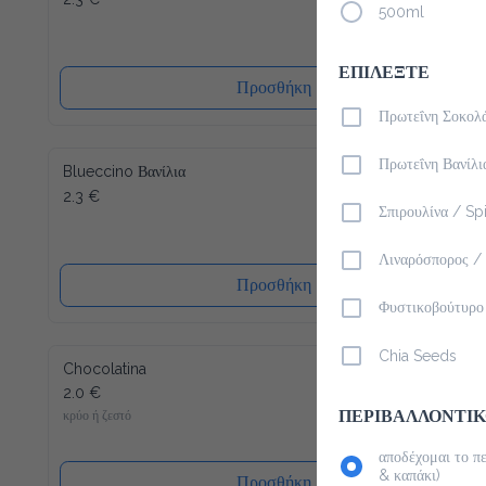
500ml
ΕΠΙΛΕΞΤΕ
Προσθήκη
Πρωτεΐνη Σοκολ
Πρωτεΐνη Βανίλι
Blueccino Βανίλια
2.3 €
Σπιρουλίνα / Spi
Λιναρόσπορος /
Προσθήκη
Φυστικοβούτυρο 
Chia Seeds
Chocolatina
2.0 €
ΠΕΡΙΒΑΛΛΟΝΤΙΚ
κρύο ή ζεστό
αποδέχομαι το π
& καπάκι)
Προσθήκη