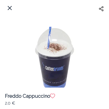
EL
Αρχική
Πού παραδίδουμε;
Συνδεθείτε
Άμεσα
Delivery
Εγγραφή
Freddo Cappuccino
Coffeebrands Πανεπιστιμίου 30
2.0 €
Κόστος παράδοσης
0.0 €
12Λεπτό
0.0 km
0
•
•
•