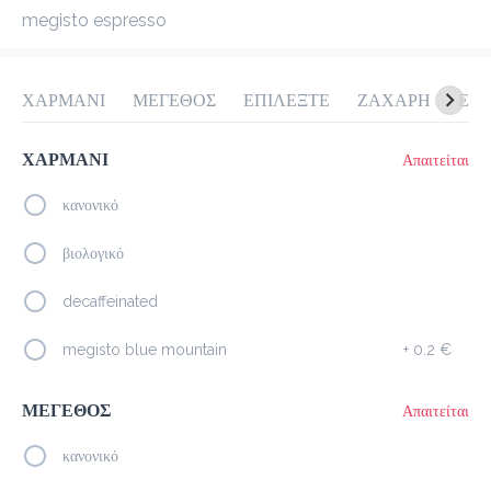
megisto espresso
προ-παραγγελία
Κριτικές
•
Όλες
ΧΑΡΜΑΝΙ
ΜΕΓΕΘΟΣ
ΕΠΙΛΕΞΤΕ
ΖΑΧΑΡΗ
ΕΙΔ
ΧΑΡΜΑΝΙ
Απαιτείται
κανονικό
βιολογικό
decaffeinated
megisto blue mountain
+
0.2 €
ΜΕΓΕΘΟΣ
Απαιτείται
κανονικό