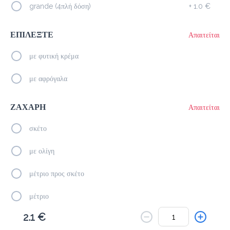
Το μενού δεν είναι διαθέσιμο.
grande (4πλή δόση)
+
1.0 €
Πίσω
ΕΠΙΛΕΞΤΕ
Απαιτείται
με φυτική κρέμα
με αφρόγαλα
ΖΑΧΑΡΗ
Απαιτείται
σκέτο
με ολίγη
μέτριο προς σκέτο
μέτριο
2.1 €
μέτριο προς γλυκό