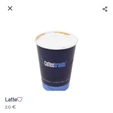
EL
Αρχική
Πού παραδίδουμε;
Συνδεθείτε
Άμεσα
Delivery
Εγγραφή
κλειστό
Latte
Coffeebrands Πανεπιστιμίου 30
2.0 €
Κόστος παράδοσης
0.0 €
12Λεπτό
0.0 km
0
•
•
•