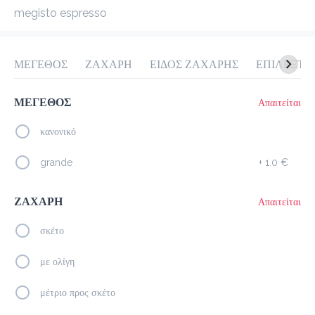
megisto espresso
προ-παραγγελία
Κριτικές
•
Όλες
ΜΕΓΕΘΟΣ
ΖΑΧΑΡΗ
ΕΙΔΟΣ ΖΑΧΑΡΗΣ
ΕΠΙΛΕΞΤΕ
ΜΕΓΕΘΟΣ
Απαιτείται
κανονικό
grande
+
1.0 €
ΖΑΧΑΡΗ
Απαιτείται
σκέτο
με ολίγη
μέτριο προς σκέτο