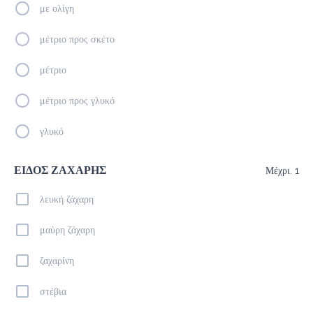
με ολίγη
Καφέδες
μέτριο προς σκέτο
μέτριο
Ice Latte
2.0 €
μέτριο προς γλυκό
megisto espresso
γλυκό
Προσθήκη
ΕΙΔΟΣ ΖΑΧΑΡΗΣ
Μέχρι. 1
λευκή ζάχαρη
Espresso Macchiato
1.3 €
μαύρη ζάχαρη
megisto espresso
ζαχαρίνη
Προσθήκη
στέβια