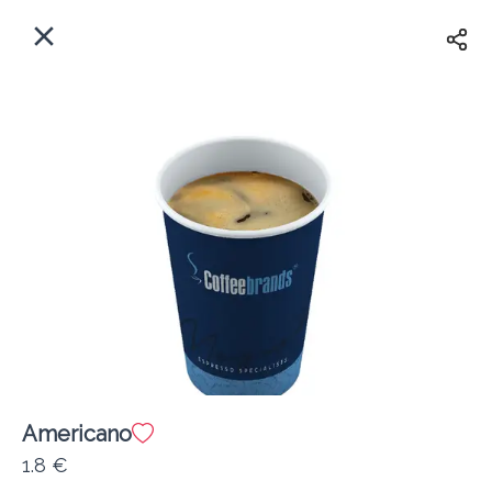
EL
Αρχική
Πού παραδίδουμε;
Συνδεθείτε
Άμεσα
Delivery
Εγγραφή
Americano
Coffeebrands Πανεπιστιμίου 30
1.8 €
Κόστος παράδοσης
0.0 €
12Λεπτό
0.0 km
0
•
•
•