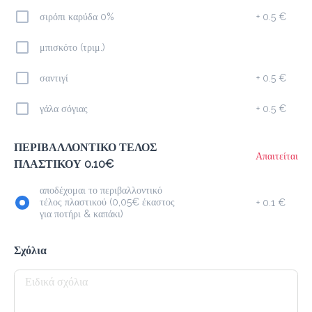
σιρόπι καρύδα 0%
+
0.5 €
Latte
2.0 €
μπισκότο (τριμ.)
megisto espresso
σαντιγί
+
0.5 €
Προσθήκη
γάλα σόγιας
+
0.5 €
ΠΕΡΙΒΑΛΛΟΝΤΙΚΟ ΤΕΛΟΣ
Freddo Cappuccino
Απαιτείται
ΠΛΑΣΤΙΚΟΥ 0.10€
2.0 €
megisto espresso
αποδέχομαι το περιβαλλοντικό
τέλος πλαστικού (0,05€ έκαστος
+
0.1 €
για ποτήρι & καπάκι)
Προσθήκη
Σχόλια
Freddo Espresso
1.8 €
megisto espresso