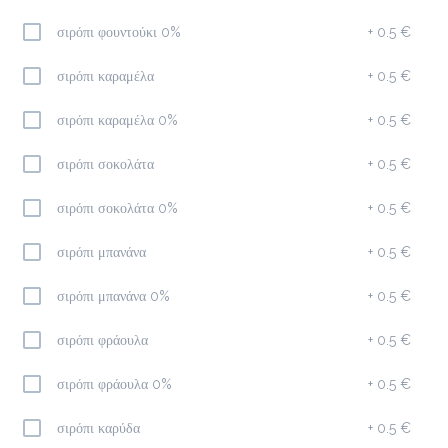
σιρόπι φουντούκι 0%
+
0.5 €
Προσθήκη
σιρόπι καραμέλα
+
0.5 €
σιρόπι καραμέλα 0%
+
0.5 €
Φίλτρου
1.7 €
σιρόπι σοκολάτα
+
0.5 €
megisto filter
σιρόπι σοκολάτα 0%
+
0.5 €
Προσθήκη
σιρόπι μπανάνα
+
0.5 €
σιρόπι μπανάνα 0%
+
0.5 €
Φραπέ
1.7 €
σιρόπι φράουλα
+
0.5 €
megisto instant coffee
σιρόπι φράουλα 0%
+
0.5 €
Προσθήκη
σιρόπι καρύδα
+
0.5 €