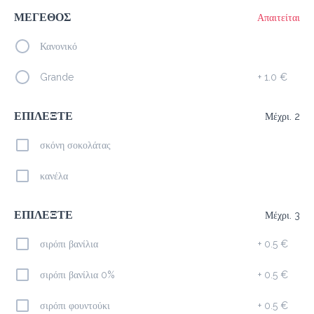
ΜΕΓΕΘΟΣ
Americano
Απαιτείται
1.8 €
Κανονικό
megisto espresso
Grande
+
1.0 €
Προσθήκη
ΕΠΙΛΕΞΤΕ
Μέχρι. 2
Espresso
σκόνη σοκολάτας
1.3 €
megisto espresso
κανέλα
ΕΠΙΛΕΞΤΕ
Μέχρι. 3
Προσθήκη
σιρόπι βανίλια
+
0.5 €
Ελληνικός
σιρόπι βανίλια 0%
+
0.5 €
1.3 €
megreeko coffee
σιρόπι φουντούκι
+
0.5 €