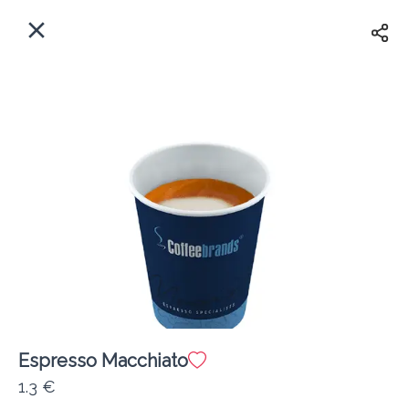
EL
Αρχική
Πού παραδίδουμε;
Συνδεθείτε
Άμεσα
Delivery
Εγγραφή
Espresso Macchiato
Coffeebrands Πανεπιστιμίου 30
1.3 €
Κόστος παράδοσης
0.0 €
12Λεπτό
0.0 km
0
•
•
•