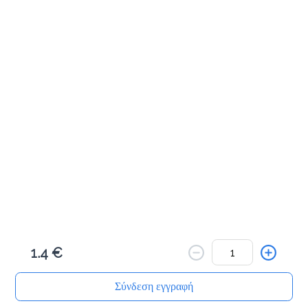
Μπαγκέτα λευκή γαλοπούλα
2.8 €
τυρί, ντομάτα, μαρούλι, μαγιονέζα
Προσθήκη
Μπαγκέτα λευκή ζαμπόν
2.8 €
τυρί, ντομάτα, μαρούλι, μαγιονέζα
Προσθήκη
1.4 €
Μπαγκέτα λευκή σαλάμι
2.8 €
Σύνδεση εγγραφή
τυρί, ντομάτα, μαρούλι, μαγιονέζα
Αρχική
Αναζήτηση
Καλάθι μου
Παραγγελίες
Προφίλ