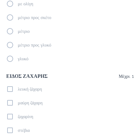
με ολίγη
Καφέδες
μέτριο προς σκέτο
μέτριο
Ice Latte
2.0 €
μέτριο προς γλυκό
megisto espresso
γλυκό
Προσθήκη
ΕΙΔΟΣ ΖΑΧΑΡΗΣ
Μέχρι. 1
λευκή ζάχαρη
Espresso Macchiato
1.3 €
μαύρη ζάχαρη
megisto espresso
ζαχαρίνη
Προσθήκη
στέβια