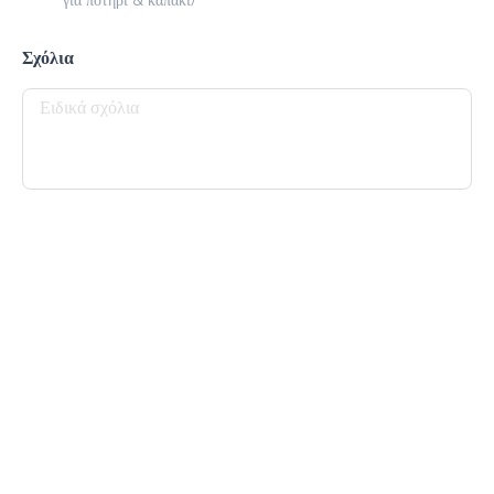
για ποτήρι & καπάκι)
Σχόλια
Προσθήκη
Cappuccino
1.6 €
megisto espresso
Προσθήκη
Στιγμιαίος
1.7 €
megisto instant coffee
Προσθήκη