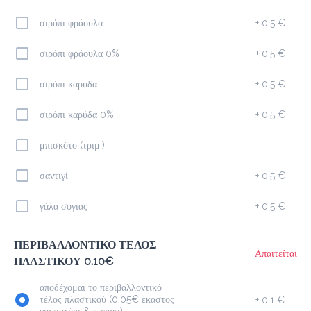
σιρόπι φράουλα
+
0.5 €
Latte
2.0 €
σιρόπι φράουλα 0%
+
0.5 €
megisto espresso
σιρόπι καρύδα
+
0.5 €
Προσθήκη
σιρόπι καρύδα 0%
+
0.5 €
μπισκότο (τριμ.)
Freddo Cappuccino
2.0 €
σαντιγί
+
0.5 €
megisto espresso
γάλα σόγιας
+
0.5 €
Προσθήκη
ΠΕΡΙΒΑΛΛΟΝΤΙΚΟ ΤΕΛΟΣ
Απαιτείται
ΠΛΑΣΤΙΚΟΥ 0.10€
Freddo Espresso
αποδέχομαι το περιβαλλοντικό
1.8 €
τέλος πλαστικού (0,05€ έκαστος
+
0.1 €
megisto espresso