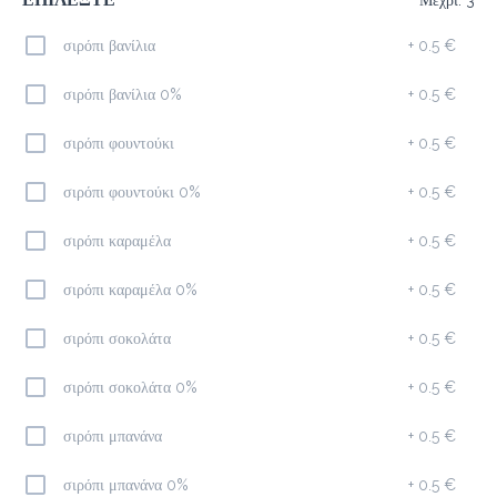
σιρόπι βανίλια
+
0.5 €
Προσθήκη
σιρόπι βανίλια 0%
+
0.5 €
Φίλτρου
σιρόπι φουντούκι
+
0.5 €
1.7 €
megisto filter
σιρόπι φουντούκι 0%
+
0.5 €
σιρόπι καραμέλα
+
0.5 €
Προσθήκη
σιρόπι καραμέλα 0%
+
0.5 €
σιρόπι σοκολάτα
+
0.5 €
Φραπέ
1.7 €
σιρόπι σοκολάτα 0%
+
0.5 €
megisto instant coffee
σιρόπι μπανάνα
+
0.5 €
Προσθήκη
σιρόπι μπανάνα 0%
+
0.5 €