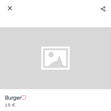
EL
Αρχική
Πού παραδίδουμε;
Συνδεθείτε
Άμεσα
Delivery
Εγγραφή
Burger
Coffeebrands Πανεπιστιμίου 30
2.8 €
Κόστος παράδοσης
0.0 €
12Λεπτό
0.0 km
0
•
•
•