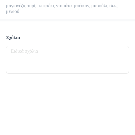
μαγιονέζα, τυρί, μπιφτέκι, ντομάτα, μπέικον, μαρούλι, σως 
προ-παραγγελία
Κριτικές
•
μελιού
Όλες
Σχόλια