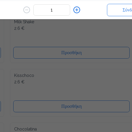
Σύνδ
Milk Shake
2.6 €
Προσθήκη
Kisschoco
2.6 €
Προσθήκη
Chocolatina