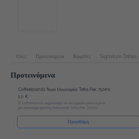
Όλες
Προτεινόμενα
Καφέδες
Signature Drinks
Προτεινόμενα
Coffeebrands Νερό Οικολογικό Tetra Pak 750ml
1.0 €
Η Coffeebrands παρουσιάζει το νέο εμφιαλωμένο νερό σε 
μία καινοτόμα χάρτινη συσκευασία Tetra Pak 750ml.

Το νέο νερό Coffeebrands είναι πλούσιο σε μαγνήσιο με 
ιδανικές αναλογίες μετάλλων και σε χάρτινη συσκευασία Tetra 
Προσθήκη
Pak που θα επιτρέπει στους καταναλωτές μας να 
απολαμβάνουν το εμφιαλωμένο νερό με νέο και φιλικό προς 
το περιβάλλον τρόπο!
