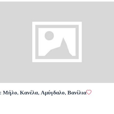
megisto instant coffee
Προσθήκη
Ελληνικός
1.4 €
megreeko
Προσθήκη
ε Μήλο, Κανέλα, Αμύγδαλο, Βανίλια