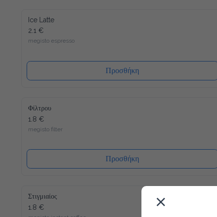
Ice Latte
2.1 €
megisto espresso
Προσθήκη
Φίλτρου
1.8 €
megisto filter
Προσθήκη
Στιγμιαίος
1.8 €