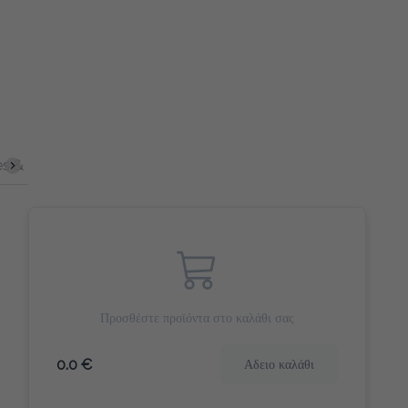
s & Bites
Αλμυρά Snack
Γλυκά Snacks
Home & Offi
Προσθέστε προϊόντα στο καλάθι σας
0.0 €
Αδειο καλάθι