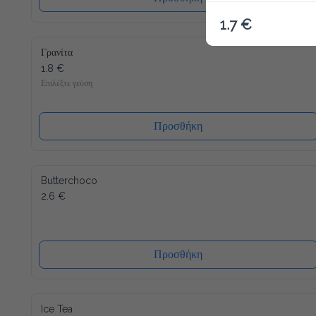
1.7 €
Γρανίτα
1.8 €
Επιλέξτε γεύση
Προσθήκη
Butterchoco
2.6 €
Προσθήκη
Ice Tea