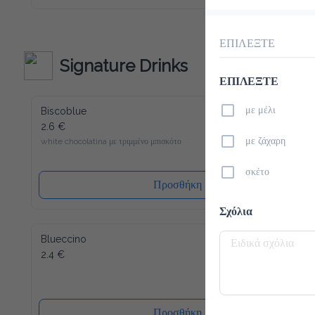
Macchiato το καινούριο σου αγαπημένο ρόφημα για να 
ξεκινήσεις την ημέρα σου. Παρόλο που περιέχει λίγες 
θερμίδες και είναι άνευ ζάχαρης, μπορούμε να σας εγγυηθούμε 
την τυπική Latte Macchiato γεύση! Γλυκύτητα χώρις τύψεις 
ΕΠΙΛΕΞΤΕ
- και αυτό ακόμα γεμάτο βιταμίνες και μέταλλα. Το 
SlimCoffee περιέχει επίσης καφεΐνη.
Signature Drinks
ΕΠΙΛΕΞΤΕ
με μέλι
Biscoblue
2.6 €
με ζάχαρη
white chocolatina με τριμμένο μπισκότο
σκέτο
Προσθήκη
Σχόλια
Blueccino
2.4 €
Προσθήκη