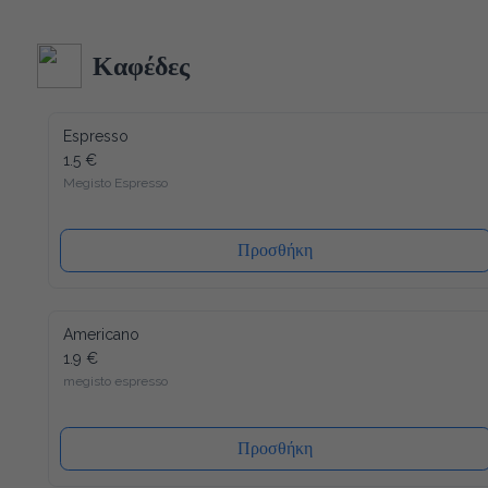
Ακολουθώντας τα αυστηρότερα ποιοτικά πρότυπα στην 
κατασκευή και δεδομένου ότι όλα τα υλικά του είναι 
ανακυκλώσιμα (και το καπάκι), η συσκευασία μας έχει τον 
λιγότερο δυνατό αντίκτυπο στο περιβάλλον. Ενώ ένα άλλο 
Καφέδες
πλεονέκτημα είναι ότι το καπάκι κλείνει ξανά, μετά από κάθε 
χρήση, έτσι ώστε το νερό να διατηρείται πάντα φρέσκο ​​και 
υγιεινό.
Espresso
1.5 €
Megisto Espresso
Προσθήκη
Americano
1.9 €
megisto espresso
Προσθήκη