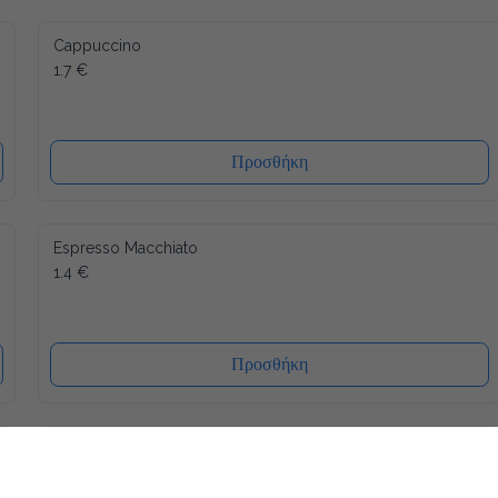
Cappuccino
1.7 €
Προσθήκη
Espresso Macchiato
1.4 €
Προσθήκη
Φραπέ
1.8 €