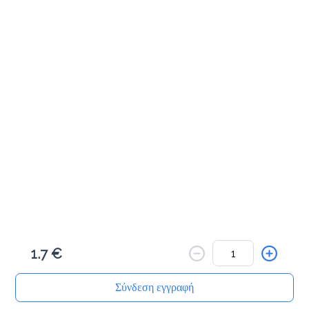
Προσθήκη
Μηλοπιτάκι 50γρ
1.0 €
Προσθήκη
Πραλινόπιτα 80γρ
1.2 €
1.7 €
Προσθήκη
Σύνδεση εγγραφή
Αρχική
Αναζήτηση
Καλάθι μου
Παραγγελίες
Προφίλ