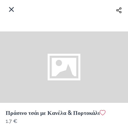
EL
Αρχική
Πού παραδίδουμε;
Συνδεθείτε
Άμεσα
Delivery
Εγγραφή
Πράσινο τσάι με Κανέλα & Πορτοκάλι
Coffeebrands Αθηνών 5
1.7 €
Κόστος παράδοσης
0.0 €
12Λεπτό
0.0 km
5
•
•
•