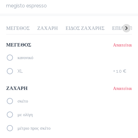
megisto espresso
προ-παραγγελία
Κριτικές
•
Όλες
ΜΕΓΕΘΟΣ
ΖΑΧΑΡΗ
ΕΙΔΟΣ ΖΑΧΑΡΗΣ
ΕΠΙΛΕΞΤΕ
ΜΕΓΕΘΟΣ
Απαιτείται
κανονικό
XL
+
1.0 €
ΖΑΧΑΡΗ
Απαιτείται
σκέτο
με ολίγη
μέτριο προς σκέτο