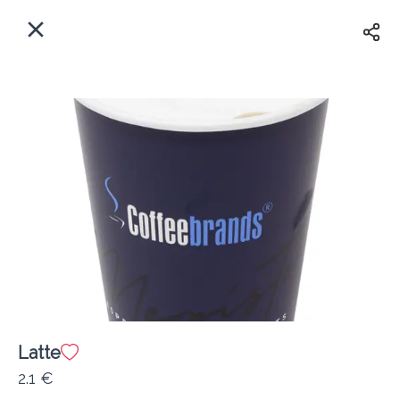
EL
Αρχική
Πού παραδίδουμε;
Συνδεθείτε
Άμεσα
Delivery
Εγγραφή
κλειστό
Latte
Coffeebrands Αθηνών 5
2.1 €
Κόστος παράδοσης
0.0 €
12Λεπτό
0.0 km
5
•
•
•