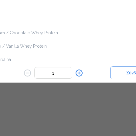
εν είναι διαθέσιμο.
άτα / Chocolate Whey Protein
Πίσω
α / Vanilla Whey Protein
rulina
Σύνδ
 Linseed
/ Peanut Butter