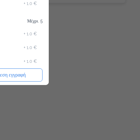
+
1.0 €
Μέχρι. 5
+
1.0 €
+
1.0 €
+
1.0 €
εση εγγραφή
+
0.5 €
+
0.7 €
+
0.5 €