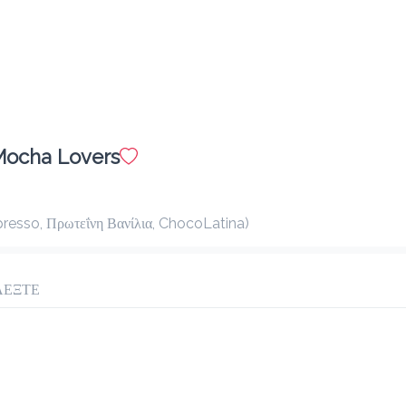
Mocha Lovers
presso, Πρωτεΐνη Βανίλια, ChocoLatina)
ΛΕΞΤΕ