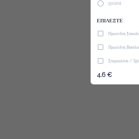
500ml
ΕΠΙΛΕΞΤΕ
Το μενού δ
Πρωτεΐνη Σοκολ
Πρωτεΐνη Βανίλι
Σπιρουλίνα / Spi
4.6 €
Λιναρόσπορος /
Φυστικοβούτυρο 
Chia Seeds
Σχόλια