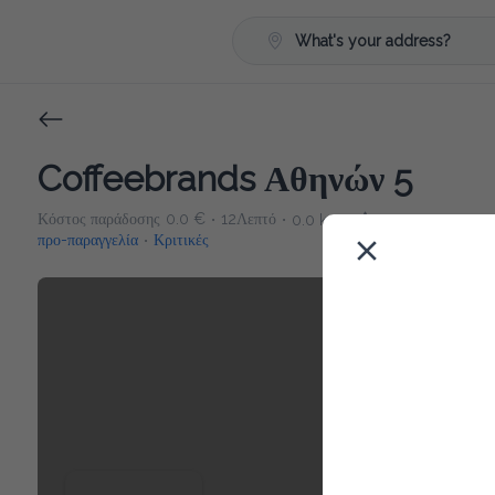
What's your address?
Coffeebrands Αθηνών 5
Κόστος παράδοσης
0.0 €
12Λεπτό
0.0 km
5
•
•
•
προ-παραγγελία
Κριτικές
•